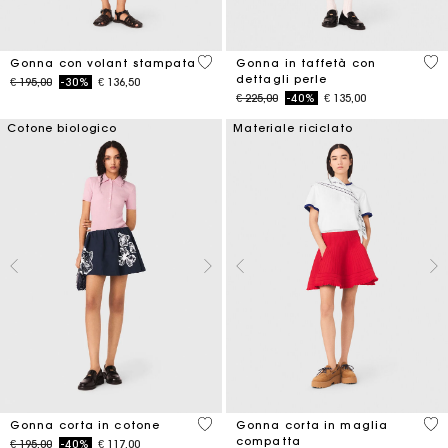
3,7 out of 5 Customer Rating
4,7
Gonna con volant stampata
Gonna in taffetà con
dettagli perle
Price reduced from
to
€ 195,00
-30%
€ 136,50
Price reduced from
to
€ 225,00
-40%
€ 135,00
Cotone biologico
Materiale riciclato
4,2 out of 5 Customer Rating
3,3
Gonna corta in cotone
Gonna corta in maglia
compatta
Price reduced from
to
€ 195,00
-40%
€ 117,00