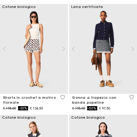
Cotone biologico
Lana certificata
5 out of 5 Customer Rating
3,3
Shorts in crochet a motivo
Gonna a trapezio con
floreale
banda popeline
Price reduced from
to
Price reduced from
to
€ 195,00
-30%
€ 136,50
€ 195,00
-50%
€ 97,50
Cotone biologico
Cotone biologico