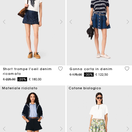
4,2 out of 5 Customer Rating
4,5
Short trompe l'oeil denim
Gonna corta in denim
ricamato
Price reduced from
to
€ 175,00
-30%
€ 122,50
Price reduced from
to
€ 225,00
-20%
€ 180,00
Materiale riciclato
Cotone biologico