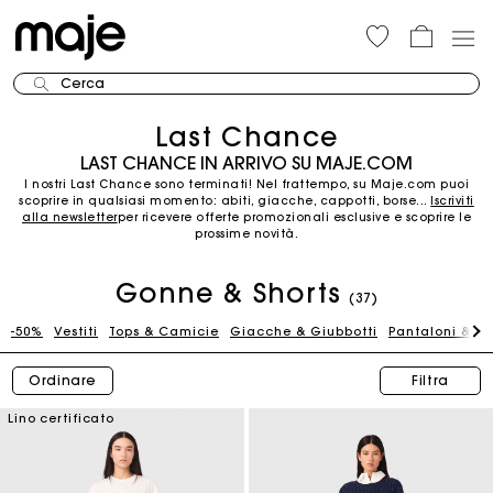
Cerca
Last Chance
LAST CHANCE IN ARRIVO SU MAJE.COM
I nostri Last Chance sono terminati! Nel frattempo, su Maje.com puoi
scoprire in qualsiasi momento: abiti, giacche, cappotti, borse...
Iscriviti
alla newsletter
per ricevere offerte promozionali esclusive e scoprire le
prossime novità.
Gonne & Shorts
(37)
-50%
Vestiti
Tops & Camicie
Giacche & Giubbotti
Pantaloni & J
Ordinare
Filtra
Lino certificato