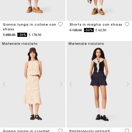
4,5 out of 5 Customer Rating
5 o
Gonna lunga in cotone con
Shorts in maglia con strass
strass
Price reduced from
to
€ 125,00
-50%
€ 62,50
Price reduced from
to
€ 255,00
-30%
€ 178,50
Materiale riciclato
Materiale riciclato
4,6 out of 5 Customer Rating
5 o
Gonna lunga in crochet
Pantaloncini satinati