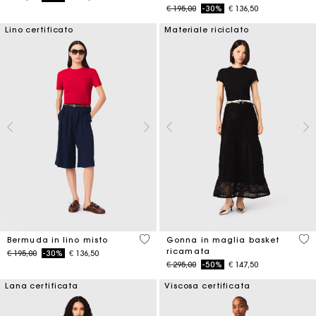
Price reduced from
to
€ 195,00
-30%
€ 136,50
Lino certificato
Materiale riciclato
5 out of 5 Customer Rating
5 o
Bermuda in lino misto
Gonna in maglia basket
ricamata
Price reduced from
to
€ 195,00
-30%
€ 136,50
Price reduced from
to
€ 295,00
-50%
€ 147,50
Lana certificata
Viscosa certificata