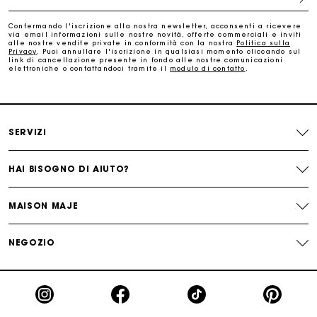
La carta regalo Maje: il modo migliore per fare il regalo
Confermando l'iscrizione alla nostra newsletter, acconsenti a ricevere
perfetto
via email informazioni sulle nostre novità, offerte commerciali e inviti
alle nostre vendite private in conformità con la nostra
Politica sulla
Privacy
. Puoi annullare l'iscrizione in qualsiasi momento cliccando sul
link di cancellazione presente in fondo alle nostre comunicazioni
Consegna a domicilio offerta entro 2-3 giorni
elettroniche o contattandoci tramite il
modulo di contatto
.
Paga in 3 rate senza commissioni
SERVIZI
Cambi & Resi gratuiti
HAI BISOGNO DI AIUTO?
Traccia il mio ordine
MAISON MAJE
La carta regalo Maje: il modo migliore per fare il regalo
perfetto
NEGOZIO