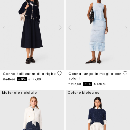
4,5 out of 5 Customer Rating
4,1
Gonna tailleur midi a righe
Gonna lunga in maglia con
volant
Price reduced from
to
€ 245,00
-40%
€ 147,00
Price reduced from
to
€ 215,00
-30%
€ 150,50
Materiale riciclato
Cotone biologico