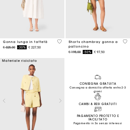
4,9 out of 5 Customer Rating
5 o
Gonna lunga in taffetà
Shorts chambray gonna a
palloncino
Price reduced from
to
€ 325,00
-30%
€ 227,50
Price reduced from
to
€ 195,00
-50%
€ 97,50
Materiale riciclato
CONSEGNA GRATUITA
Consegna a domicilio offerta entro 2-3
giorni
CAMBI & RESI GRATUITI
PAGAMENTO PROTETTO E
FACILITATO
Pagamento in 3x senza interessi