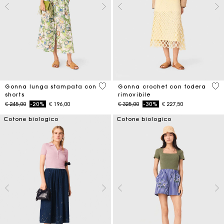
3,7 out of 5 Customer Rating
5 o
Gonna lunga stampata con
Gonna crochet con fodera
shorts
rimovibile
Price reduced from
to
Price reduced from
to
€ 245,00
-20%
€ 196,00
€ 325,00
-30%
€ 227,50
Cotone biologico
Cotone biologico