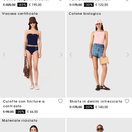
Price reduced from
to
Price reduced from
to
€ 325,00
-40%
€ 195,00
€ 175,00
-30%
€ 122,50
Viscosa certificata
Cotone biologico
5 out of 5 Customer Rating
4,9
Culotte con finiture a
Shorts in denim intrecciato
contrasto
Price reduced from
to
€ 175,00
-20%
€ 140,00
Price reduced from
to
€ 95,00
-30%
€ 66,50
Materiale riciclato