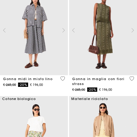
5 out of 5 Customer Rating
4,2
Gonna midi in misto lino
Gonna in maglia con fiori
strass
Price reduced from
to
€ 245,00
-20%
€ 196,00
Price reduced from
to
€ 245,00
-20%
€ 196,00
Cotone biologico
Materiale riciclato