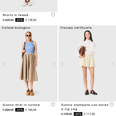
4 out of 5 Customer Rating
Shorts in tweed
Price reduced from
to
€ 225,00
-40%
€ 135,00
Cotone biologico
Viscosa certificata
5 out of 5 Customer Rating
5 o
Gonna midi in cotone
Gonna stampata con bordo
a zig zag
Price reduced from
to
€ 225,00
-20%
€ 180,00
Price reduced from
to
€ 195,00
-40%
€ 117,00