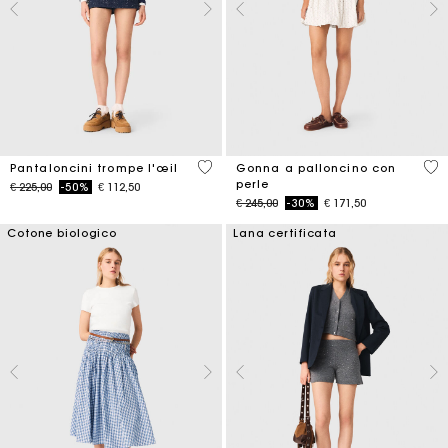
3,7 out of 5 Customer Rating
5 o
Pantaloncini trompe l'œil
Gonna a palloncino con
perle
Price reduced from
to
€ 225,00
-50%
€ 112,50
Price reduced from
to
€ 245,00
-30%
€ 171,50
Cotone biologico
Lana certificata