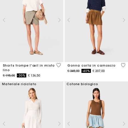
4,6 out of 5 Customer Rating
3,7
Shorts trompe l'œil in misto
Gonna corta in camoscio
lino
Price reduced from
to
€ 345,00
-40%
€ 207,00
Price reduced from
to
€ 195,00
-30%
€ 136,50
Materiale riciclato
Cotone biologico