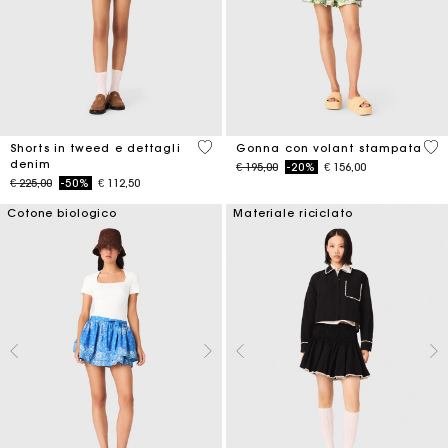
3,2 out of 5 Customer Rating
4,8
Shorts in tweed e dettagli
Gonna con volant stampata
denim
Price reduced from
to
€ 195,00
-20%
€ 156,00
Price reduced from
to
€ 225,00
-50%
€ 112,50
Cotone biologico
Materiale riciclato