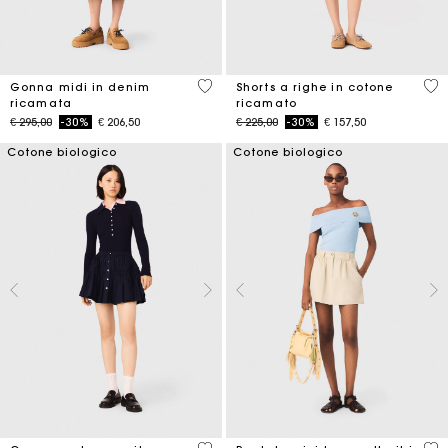
3,4 out of 5 Customer Rating
5 o
Gonna midi in denim
Shorts a righe in cotone
ricamata
ricamato
Price reduced from
to
Price reduced from
to
€ 295,00
-30%
€ 206,50
€ 225,00
-30%
€ 157,50
Cotone biologico
Cotone biologico