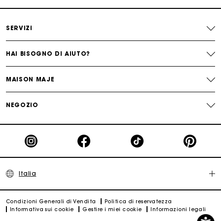
Paga in 3 rate senza commissioni
SERVIZI
Cambi & Resi gratuiti
HAI BISOGNO DI AIUTO?
Traccia il mio ordine
MAISON MAJE
La carta regalo Maje: il modo migliore per fare il regalo
NEGOZIO
perfetto
Italia
Condizioni Generali di Vendita
Politica di reservatezza
Informativa sui cookie
Gestire i miei cookie
Informazioni legali