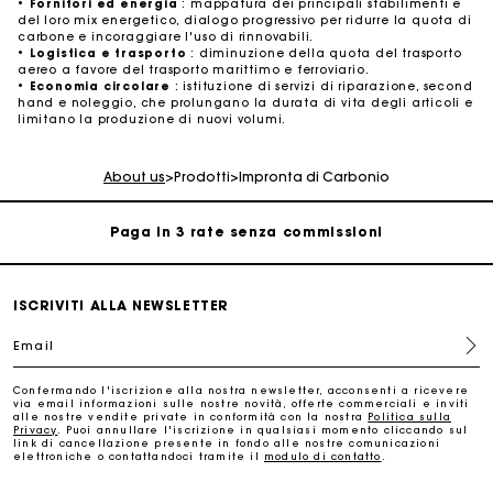
•
Fornitori ed energia
: mappatura dei principali stabilimenti e
del loro mix energetico, dialogo progressivo per ridurre la quota di
carbone e incoraggiare l'uso di rinnovabili.
•
Logistica e trasporto
: diminuzione della quota del trasporto
aereo a favore del trasporto marittimo e ferroviario.
•
Economia circolare
: istituzione di servizi di riparazione, second
La carta regalo Maje: il modo migliore per fare il regalo
hand e noleggio, che prolungano la durata di vita degli articoli e
perfetto
limitano la produzione di nuovi volumi.
Consegna a domicilio offerta entro 2-3 giorni
About us
>
Prodotti
>
Impronta di Carbonio
Paga in 3 rate senza commissioni
Cambi & Resi gratuiti
ISCRIVITI ALLA NEWSLETTER
Email
Traccia il mio ordine
Confermando l'iscrizione alla nostra newsletter, acconsenti a ricevere
via email informazioni sulle nostre novità, offerte commerciali e inviti
La carta regalo Maje: il modo migliore per fare il regalo
alle nostre vendite private in conformità con la nostra
Politica sulla
perfetto
Privacy
. Puoi annullare l'iscrizione in qualsiasi momento cliccando sul
link di cancellazione presente in fondo alle nostre comunicazioni
elettroniche o contattandoci tramite il
modulo di contatto
.
Consegna a domicilio offerta entro 2-3 giorni