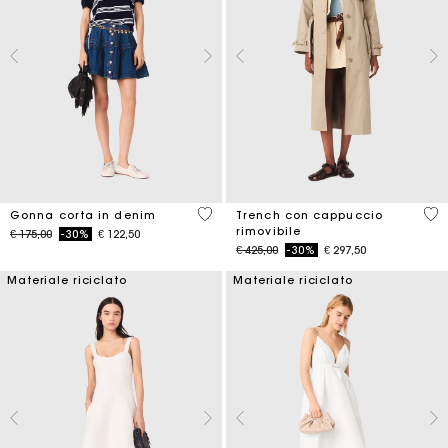
4,5 out of 5 Customer Rating
4,1
Gonna corta in denim
Trench con cappuccio
rimovibile
Price reduced from
to
€ 175,00
-30%
€ 122,50
Price reduced from
to
€ 425,00
-30%
€ 297,50
Materiale riciclato
Materiale riciclato