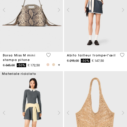
3,5 out of 5 Customer Rating
4 o
Borsa Miss M mini
Abito tailleur trompe-l'œil
stampa pitone
Price reduced from
to
€ 295,00
-50%
€ 147,50
Price reduced from
to
€ 345,00
-50%
€ 172,50
Materiale riciclato