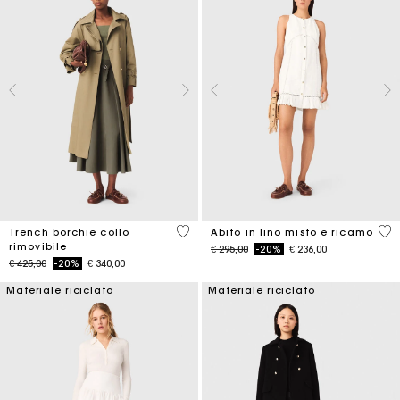
5 out of 5 Customer Rating
4,5
Trench borchie collo
Abito in lino misto e ricamo
rimovibile
Price reduced from
to
€ 295,00
-20%
€ 236,00
Price reduced from
to
€ 425,00
-20%
€ 340,00
Materiale riciclato
Materiale riciclato