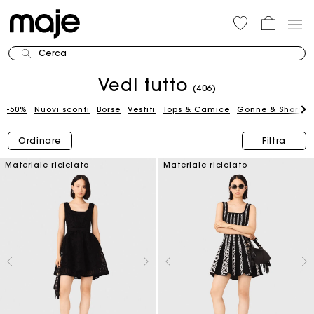
Cerca
Vedi tutto
(406)
-50%
Nuovi sconti
Borse
Vestiti
Tops & Camice
Gonne & Shorts
Ordinare
Filtra
Materiale riciclato
Materiale riciclato