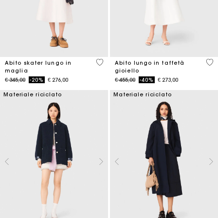
4,6 out of 5 Customer Rating
3,8
Abito skater lungo in
Abito lungo in taffetà
maglia
gioiello
Price reduced from
to
Price reduced from
to
€ 345,00
-20%
€ 276,00
€ 455,00
-40%
€ 273,00
Materiale riciclato
Materiale riciclato