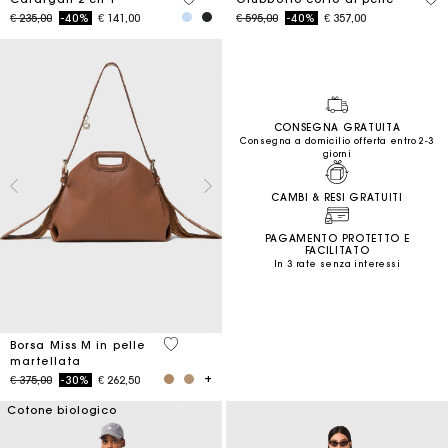
Price reduced from
to
Price reduced from
to
€ 235,00
-40%
€ 141,00
€ 595,00
-40%
€ 357,00
CONSEGNA GRATUITA
Consegna a domicilio offerta entro 2-3
giorni
CAMBI & RESI GRATUITI
PAGAMENTO PROTETTO E
FACILITATO
In 3 rate senza interessi
3,2 out of 5 Customer Rating
Borsa Miss M in pelle
martellata
Price reduced from
to
€ 375,00
-30%
€ 262,50
Cotone biologico