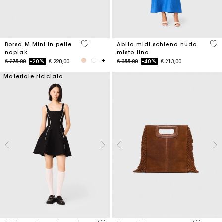
4,1 out of 5 Customer Rating
4,8
Borsa M Mini in pelle
Abito midi schiena nuda
naplak
misto lino
Price reduced from
to
Price reduced from
to
€ 275,00
-20%
€ 220,00
€ 355,00
-40%
€ 213,00
Materiale riciclato