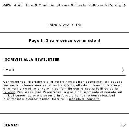
perfetto
-50%
Abiti
Tops & Camicie
Gonne & Shorts
Pullover & Cardigan
Consegna a domicilio offerta entro 2-3 giorni
Saldi
Vedi tutto
Paga in 3 rate senza commissioni
Cambi & Resi gratuiti
ISCRIVITI ALLA NEWSLETTER
Traccia il mio ordine
Email
La carta regalo Maje: il modo migliore per fare il regalo
Confermando l'iscrizione alla nostra newsletter, acconsenti a ricevere
perfetto
via email informazioni sulle nostre novità, offerte commerciali e inviti
alle nostre vendite private in conformità con la nostra
Politica sulla
Privacy
. Puoi annullare l'iscrizione in qualsiasi momento cliccando sul
link di cancellazione presente in fondo alle nostre comunicazioni
Consegna a domicilio offerta entro 2-3 giorni
elettroniche o contattandoci tramite il
modulo di contatto
.
Paga in 3 rate senza commissioni
SERVIZI