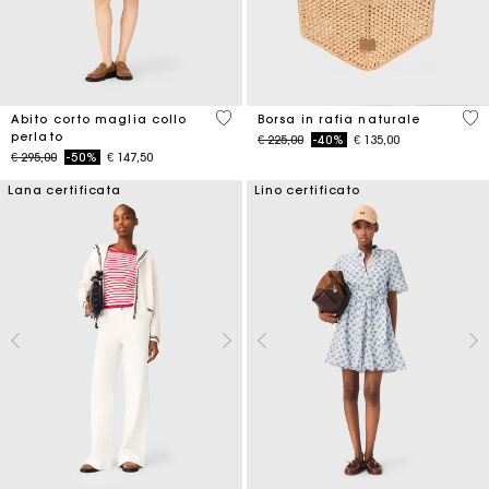
3,3 out of 5 Customer Rating
3,7
Abito corto maglia collo
Borsa in rafia naturale
perlato
Price reduced from
to
€ 225,00
-40%
€ 135,00
Price reduced from
to
€ 295,00
-50%
€ 147,50
Lana certificata
Lino certificato