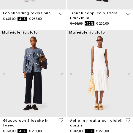
4,8 out of 5 Customer Rating
5 o
Eco shearling reversibile
Trench cappuccio strass
rimovibile
Price reduced from
to
€ 445,00
-40%
€ 267,00
Price reduced from
to
€ 425,00
-40%
€ 255,00
Materiale riciclato
Materiale riciclato
5 out of 5 Customer Rating
3,4
Giacca con 4 tasche in
Abito in maglia con gioielli
tweed
dorati
Price reduced from
to
Price reduced from
to
€ 395,00
-40%
€ 237,00
€ 315,00
-30%
€ 220,50