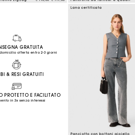
mer Rating
4,8 out of 5 Customer Rating
Lana certificata
SEGNA GRATUITA
micilio offerta entro 2-3 giorni
I & RESI GRATUITI
 PROTETTO E FACILITATO
nto in 3x senza interessi
Panciotto con bottoni gioiello