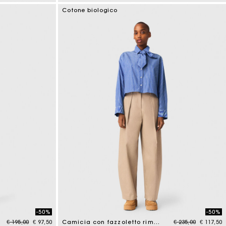
4,6 out of 5 Customer Rating
Cotone biologico
-50%
-50%
Price reduced from
to
Price reduced fr
to
€ 195,00
€ 97,50
Camicia con fazzoletto rimovibile
€ 235,00
€ 117,50