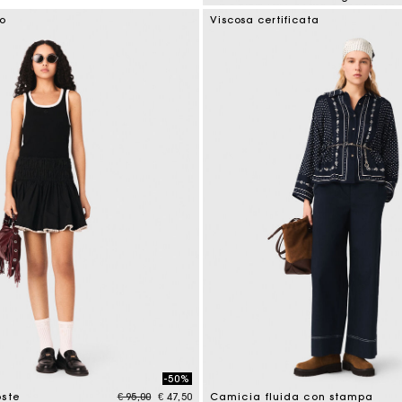
5 out of 5 Customer Rating
co
Viscosa certificata
-50%
Price reduced from
to
oste
€ 95,00
€ 47,50
Camicia fluida con stampa