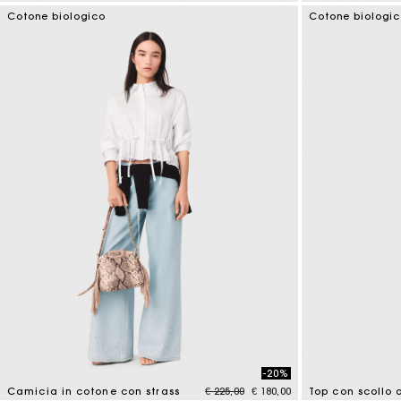
4,4 out of 5 Customer Rating
4,9 out of 5 Cus
Cotone biologico
Cotone biologi
-20%
Price reduced from
to
Camicia in cotone con strass
€ 225,00
€ 180,00
Top con scollo a