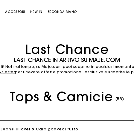
E
ACCESSORI
NEW IN
SECONDA MANO
Last Chance
LAST CHANCE IN ARRIVO SU MAJE.COM
ti! Nel frattempo, su Maje.com puoi scoprire in qualsiasi momento: 
ewsletter
per ricevere offerte promozionali esclusive e scoprire le 
Tops & Camicie
Borsa Miss M
Borsa Miss M Pouch
(55)
 Jeans
Pullover & Cardigan
Vedi tutto