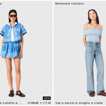
tomer Rating
3,1 out of 5 Customer Rating
co
Materiale riciclato
-40%
Price reduced from
to
Camicia stampa colletto a contrasto
€ 195,00
€ 117,00
Top a barca in maglia a coste