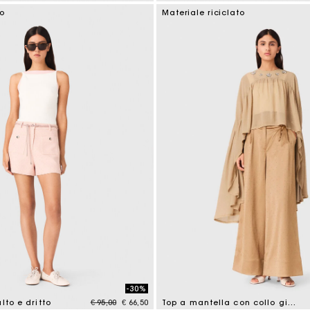
tomer Rating
3,5 out of 5 Customer Rating
co
Materiale riciclato
-30%
Price reduced from
to
lto e dritto
€ 95,00
€ 66,50
Top a mantella con collo gioiello