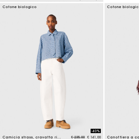
3,1 out of 5 Customer Rating
Cotone biologico
Cotone biologi
-40%
Price reduced from
to
Camicia strass, cravatta rimovibile
€ 235,00
€ 141,00
Canottiera a c