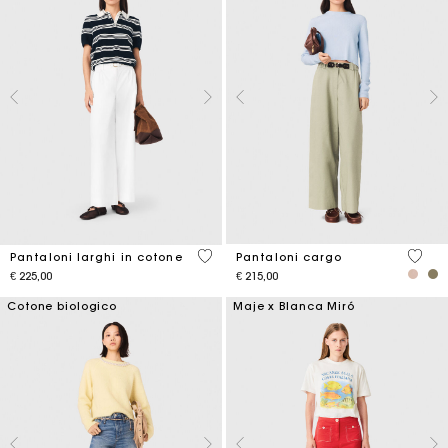
4,1 out of 5 Customer Rating
5 out 
Pantaloni larghi in cotone
Pantaloni cargo
€ 225,00
€ 215,00
Cotone biologico
Maje x Blanca Miró