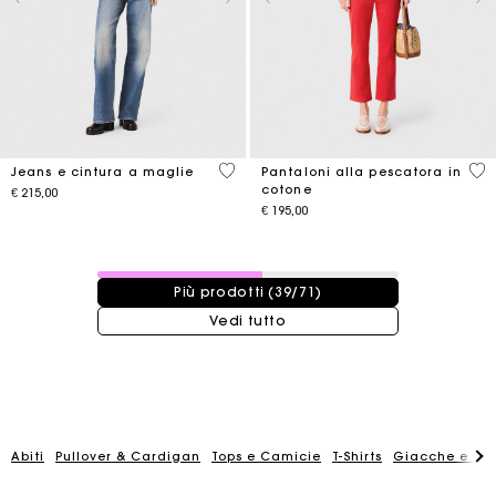
4,4 out of 5 Customer Rating
3,5
Jeans e cintura a maglie
Pantaloni alla pescatora in
cotone
€ 215,00
€ 195,00
39 / 71 prodotti
Più prodotti (39/71)
Vedi tutto
La carta regalo Maje: il modo migliore per fare il regalo
perfetto
Abiti
Pullover & Cardigan
Tops e Camicie
T-Shirts
Giacche e Giu