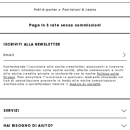
Consegna a domicilio offerta entro 2-3 giorni
Prêt-à-porter
Pantaloni & Jeans
Paga in 3 rate senza commissioni
Cambi & Resi gratuiti
ISCRIVITI ALLA NEWSLETTER
Traccia il mio ordine
Email
La carta regalo Maje: il modo migliore per fare il regalo
Confermando l'iscrizione alla nostra newsletter, acconsenti a ricevere
perfetto
via email informazioni sulle nostre novità, offerte commerciali e inviti
alle nostre vendite private in conformità con la nostra
Politica sulla
Privacy
. Puoi annullare l'iscrizione in qualsiasi momento cliccando sul
link di cancellazione presente in fondo alle nostre comunicazioni
Consegna a domicilio offerta entro 2-3 giorni
elettroniche o contattandoci tramite il
modulo di contatto
.
Paga in 3 rate senza commissioni
SERVIZI
Cambi & Resi gratuiti
HAI BISOGNO DI AIUTO?