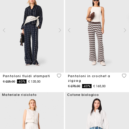
5 out of 5 Customer Rating
3,7
Pantaloni fluidi stampati
Pantaloni in crochet a
zigzag
Price reduced from
to
€ 225,00
-40%
€ 135,00
Price reduced from
to
€ 275,00
-40%
€ 165,00
Materiale riciclato
Cotone biologico