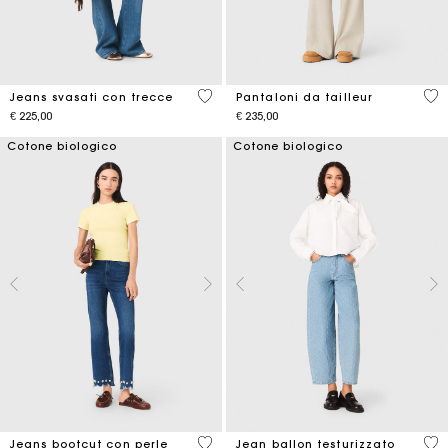
3,6 out of 5 Customer Rating
5 o
Jeans svasati con trecce
Pantaloni da tailleur
€ 225,00
€ 235,00
Cotone biologico
Cotone biologico
5 out of 5 Customer Rating
3,1
Jeans bootcut con perle
Jean ballon testurizzato