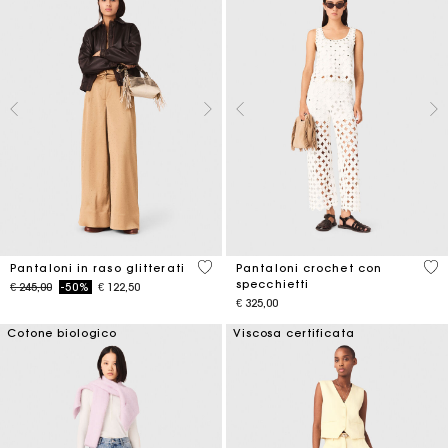
5 out of 5 Customer Rating
3,7
Pantaloni in raso glitterati
Pantaloni crochet con
specchietti
Price reduced from
to
€ 245,00
-50%
€ 122,50
€ 325,00
Cotone biologico
Viscosa certificata