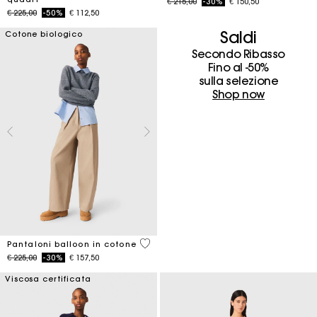
Price reduced from
to
€ 215,00
-30%
€ 150,50
Price reduced from
to
€ 225,00
-50%
€ 112,50
Saldi
Cotone biologico
Secondo Ribasso
Fino al -50%
sulla selezione
Shop now
4 out of 5 Customer Rating
Pantaloni balloon in cotone
Price reduced from
to
€ 225,00
-30%
€ 157,50
Viscosa certificata