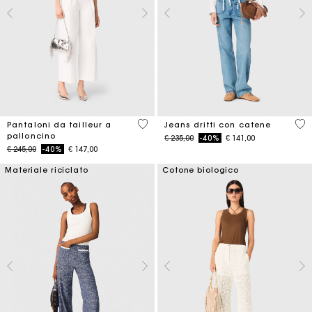
4 out of 5 Customer Rating
4,3
Pantaloni da tailleur a
Jeans dritti con catene
palloncino
Price reduced from
to
€ 235,00
-40%
€ 141,00
Price reduced from
to
€ 245,00
-40%
€ 147,00
Materiale riciclato
Cotone biologico