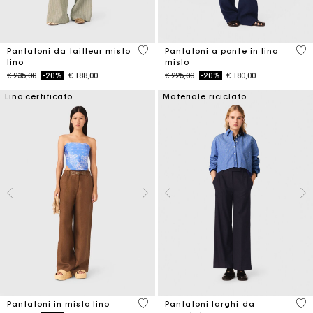
5 out of 5 Customer Rating
5 o
Pantaloni da tailleur misto
Pantaloni a ponte in lino
lino
misto
Price reduced from
to
Price reduced from
to
€ 235,00
-20%
€ 188,00
€ 225,00
-20%
€ 180,00
Lino certificato
Materiale riciclato
4,1 out of 5 Customer Rating
4,2
Pantaloni in misto lino
Pantaloni larghi da