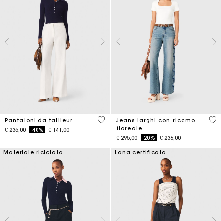
5 out of 5 Customer Rating
3,5
Pantaloni da tailleur
Jeans larghi con ricamo
floreale
Price reduced from
to
€ 235,00
-40%
€ 141,00
Price reduced from
to
€ 295,00
-20%
€ 236,00
Materiale riciclato
Lana certificata