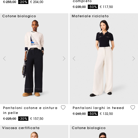
completo
Price reduced from
to
€ 255,00
-20%
€ 204,00
Price reduced from
to
€ 235,00
-50%
€ 117,50
Cotone biologico
Materiale riciclato
5 out of 5 Customer Rating
5 o
Pantaloni cotone e cintura
Pantaloni larghi in tweed
in pelle
Price reduced from
to
€ 265,00
-50%
€ 132,50
Price reduced from
to
€ 225,00
-30%
€ 157,50
Viscosa certificata
Cotone biologico