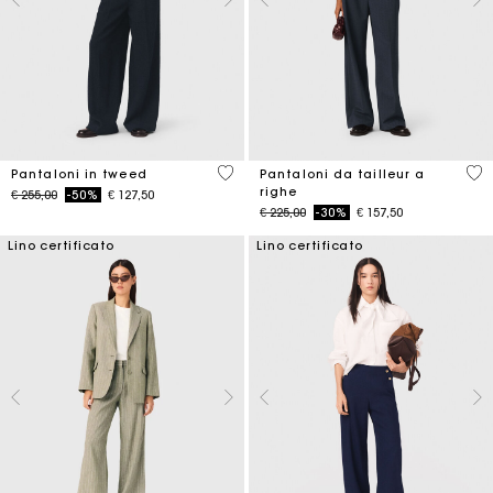
5 out of 5 Customer Rating
5 o
Pantaloni in tweed
Pantaloni da tailleur a
righe
Price reduced from
to
€ 255,00
-50%
€ 127,50
Price reduced from
to
€ 225,00
-30%
€ 157,50
Lino certificato
Lino certificato