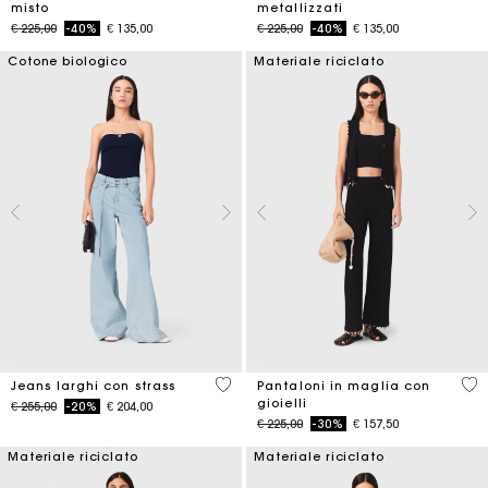
misto
metallizzati
Price reduced from
to
Price reduced from
to
€ 225,00
-40%
€ 135,00
€ 225,00
-40%
€ 135,00
Cotone biologico
Materiale riciclato
4,2 out of 5 Customer Rating
4,9
Jeans larghi con strass
Pantaloni in maglia con
gioielli
Price reduced from
to
€ 255,00
-20%
€ 204,00
Price reduced from
to
€ 225,00
-30%
€ 157,50
Materiale riciclato
Materiale riciclato