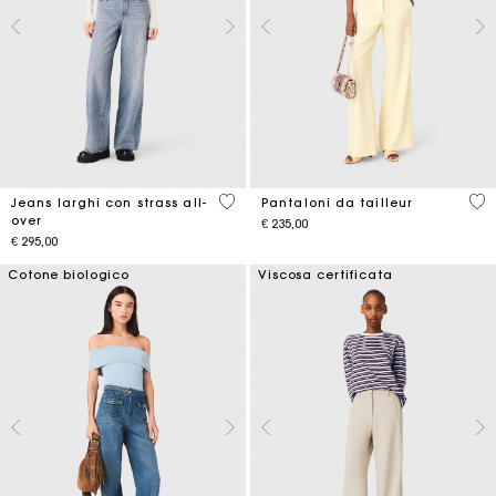
3,2 out of 5 Customer Rating
5 o
Jeans larghi con strass all-
Pantaloni da tailleur
over
€ 235,00
€ 295,00
Cotone biologico
Viscosa certificata