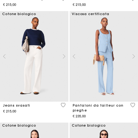
€ 215,00
€ 215,00
Cotone biologico
Viscosa certificata
4,1 out of 5 Customer Rating
3,8
Jeans svasati
Pantaloni da tailleur con
pieghe
€ 215,00
€ 235,00
Cotone biologico
Cotone biologico