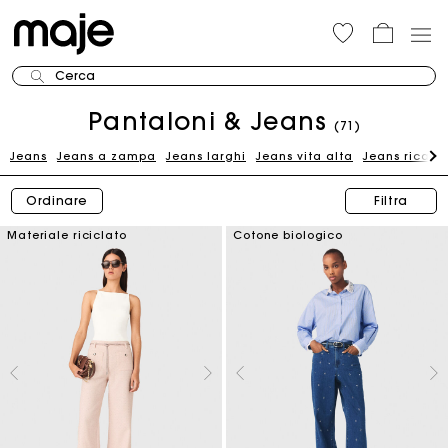
Cerca
Pantaloni & Jeans
(71)
Jeans
Jeans a zampa
Jeans larghi
Jeans vita alta
Jeans ricama
Ordinare
Filtra
Materiale riciclato
Cotone biologico