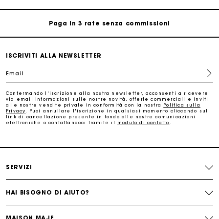
Paga in 3 rate senza commissioni
Cambi & Resi gratuiti
ISCRIVITI ALLA NEWSLETTER
Email
Traccia il mio ordine
Confermando l'iscrizione alla nostra newsletter, acconsenti a ricevere
via email informazioni sulle nostre novità, offerte commerciali e inviti
La carta regalo Maje: il modo migliore per fare il regalo
alle nostre vendite private in conformità con la nostra
Politica sulla
perfetto
Privacy
. Puoi annullare l'iscrizione in qualsiasi momento cliccando sul
link di cancellazione presente in fondo alle nostre comunicazioni
elettroniche o contattandoci tramite il
modulo di contatto
.
Consegna a domicilio offerta entro 2-3 giorni
Paga in 3 rate senza commissioni
SERVIZI
Cambi & Resi gratuiti
HAI BISOGNO DI AIUTO?
Traccia il mio ordine
MAISON MAJE