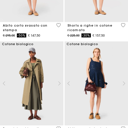
5 out of 5 Customer Rating
5 o
Abito corto svasato con
Shorts a righe in cotone
stampa
ricamato
Price reduced from
to
Price reduced from
to
€ 295,00
-50%
€ 147,50
€ 225,00
-30%
€ 157,50
Cotone biologico
Cotone biologico