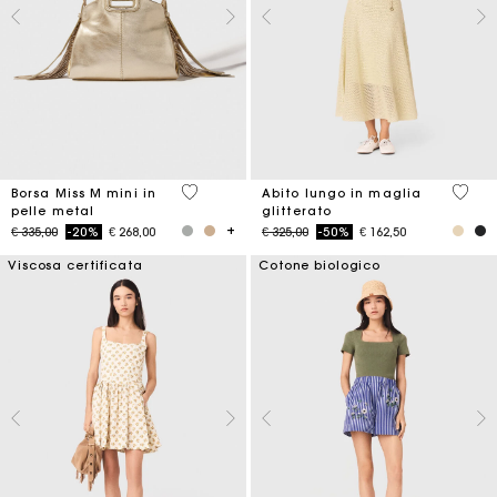
3,4 out of 5 Customer Rating
5 out 
Borsa Miss M mini in
Abito lungo in maglia
pelle metal
glitterato
Price reduced from
to
Price reduced from
to
€ 335,00
-20%
€ 268,00
€ 325,00
-50%
€ 162,50
Viscosa certificata
Cotone biologico