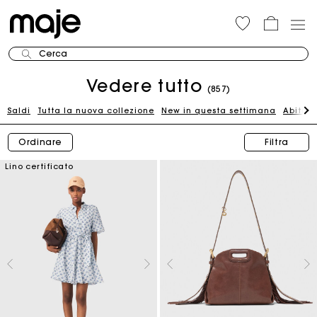
Cerca
Vedere tutto
(857)
Saldi
Tutta la nuova collezione
New in questa settimana
Abiti
T
Ordinare
Filtra
Lino certificato