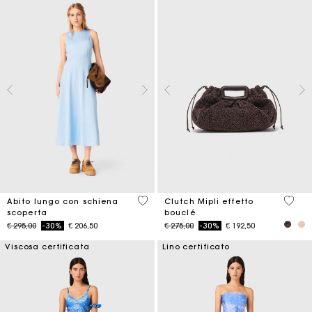
4,4 out of 5 Customer Rating
3,9 ou
Abito lungo con schiena
Clutch Mipli effetto
scoperta
bouclé
Price reduced from
to
Price reduced from
to
€ 295,00
-30%
€ 206,50
€ 275,00
-30%
€ 192,50
Viscosa certificata
Lino certificato