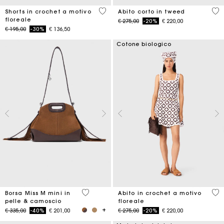
5 out of 5 Customer Rating
4,7
Shorts in crochet a motivo
Abito corto in tweed
floreale
Price reduced from
to
€ 275,00
-20%
€ 220,00
Price reduced from
to
€ 195,00
-30%
€ 136,50
Cotone biologico
4 out of 5 Customer Rating
5 o
Borsa Miss M mini in
Abito in crochet a motivo
pelle & camoscio
floreale
Price reduced from
to
Price reduced from
to
€ 335,00
-40%
€ 201,00
€ 275,00
-20%
€ 220,00