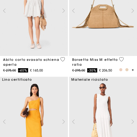
3,7 out of 5 Customer Rating
4,5 out o
Abito corto svasato schiena
Borsetta Miss M effetto
aperta
rafia
Price reduced from
to
Price reduced from
to
€ 275,00
-40%
€ 165,00
€ 295,00
-30%
€ 206,50
Lino certificato
Materiale riciclato