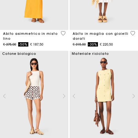
3,2 out of 5 Customer Rating
3,4
Abito asimmetrico in misto
Abito in maglia con gioielli
lino
dorati
Price reduced from
to
Price reduced from
to
€ 375,00
-50%
€ 187,50
€ 315,00
-30%
€ 220,50
Cotone biologico
Materiale riciclato