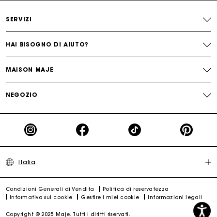
Paga in 3 rate senza commissioni
Scopri anche
:
abito bianco
,
abito blu
,
abito camicia
,
SERVIZI
abito corto
,
abito lungo
,
abito in lurex
,
abito in raso
,
Cambi & Resi gratuiti
HAI BISOGNO DI AIUTO?
Traccia il mio ordine
MAISON MAJE
La carta regalo Maje: il modo migliore per fare il regalo
perfetto
NEGOZIO
Italia
Condizioni Generali di Vendita
Politica di reservatezza
Informativa sui cookie
Gestire i miei cookie
Informazioni legali
Copyright © 2025 Maje. Tutti i diritti riservati.