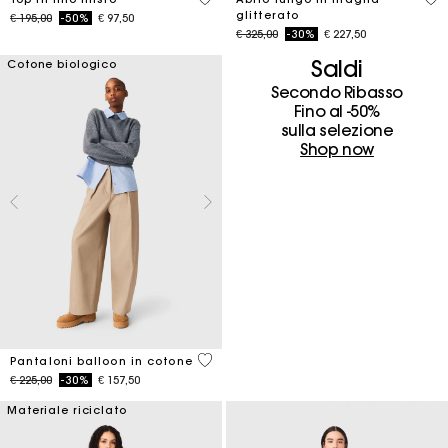
glitterato
Price reduced from
to
€ 195,00
-50%
€ 97,50
Price reduced from
to
€ 325,00
-30%
€ 227,50
Saldi
Cotone biologico
Secondo Ribasso
Fino al -50%
sulla selezione
Shop now
4 out of 5 Customer Rating
Pantaloni balloon in cotone
Price reduced from
to
€ 225,00
-30%
€ 157,50
Materiale riciclato