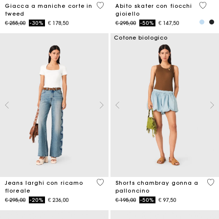
5 out of 5 Customer Rating
5 out 
Giacca a maniche corte in
Abito skater con fiocchi
tweed
gioiello
Price reduced from
to
Price reduced from
to
€ 255,00
-30%
€ 178,50
€ 295,00
-50%
€ 147,50
Cotone biologico
3,5 out of 5 Customer Rating
5 o
Jeans larghi con ricamo
Shorts chambray gonna a
floreale
palloncino
Price reduced from
to
Price reduced from
to
€ 295,00
-20%
€ 236,00
€ 195,00
-50%
€ 97,50