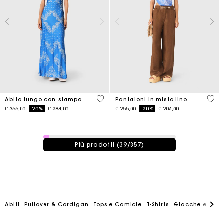
5 out of 5 Customer Rating
4,1
Abito lungo con stampa
Pantaloni in misto lino
Price reduced from
to
Price reduced from
to
€ 355,00
-20%
€ 284,00
€ 255,00
-20%
€ 204,00
39 / 857 prodotti
Più prodotti (39/857)
Abiti
Pullover & Cardigan
Tops e Camicie
T-Shirts
Giacche e Giu