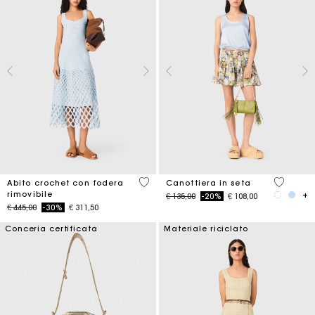
5 out of 5 Customer Rating
5 out of 
Abito crochet con fodera
Canottiera in seta
rimovibile
Price reduced from
to
€ 135,00
-20%
€ 108,00
Price reduced from
to
€ 445,00
-30%
€ 311,50
Conceria certificata
Materiale riciclato