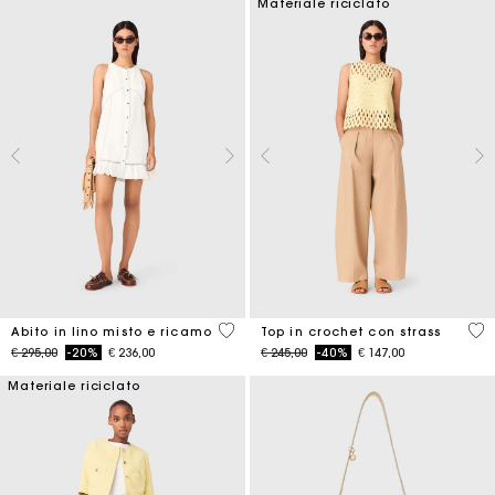
Materiale riciclato
4,5 out of 5 Customer Rating
4,4
Abito in lino misto e ricamo
Top in crochet con strass
Price reduced from
to
Price reduced from
to
€ 295,00
-20%
€ 236,00
€ 245,00
-40%
€ 147,00
Materiale riciclato