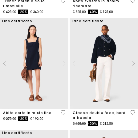
5 out of 5 Customer Rating
3,3
Trench borchie collo
Abito svasato in denim
rimovibile
ricamato
Price reduced from
to
Price reduced from
to
€ 425,00
-20%
€ 340,00
€ 325,00
-40%
€ 195,00
Lino certificato
Lana certificata
4,4 out of 5 Customer Rating
4,5
Abito corto in misto lino
Giacca double face, bordi
a treccia
Price reduced from
to
€ 275,00
-30%
€ 192,50
Price reduced from
to
€ 425,00
-50%
€ 212,50
Lino certificato