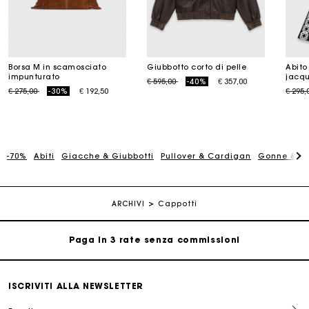
Borsa M in scamosciato
Giubbotto corto di pelle
Abito
impunturato
jacq
Price reduced from
to
€ 595,00
-40%
€ 357,00
Price reduced from
to
Price
€ 275,00
-30%
€ 192,50
€ 295,
-70%
Abiti
Giacche & Giubbotti
Pullover & Cardigan
Gonne & Sh
La carta regalo Maje: il modo migliore per fare il regalo
perfetto
Consegna a domicilio offerta entro 2-3 giorni
ARCHIVI
Cappotti
Paga in 3 rate senza commissioni
Cambi & Resi gratuiti
ISCRIVITI ALLA NEWSLETTER