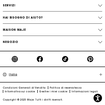
Paga in 3 rate senza commissioni
SERVIZI
Cambi & Resi gratuiti
HAI BISOGNO DI AIUTO?
Traccia il mio ordine
MAISON MAJE
La carta regalo Maje: il modo migliore per fare il regalo
NEGOZIO
perfetto
Italia
Condizioni Generali di Vendita
Politica di reservatezza
Informativa sui cookie
Gestire i miei cookie
Informazioni legali
Copyright © 2025 Maje. Tutti i diritti riservati.