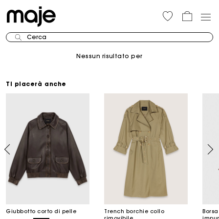
Cerca
Nessun risultato per
Ti piacerà anche
Giubbotto corto di pelle
Trench borchie collo
Borsa
rimovibile
impun