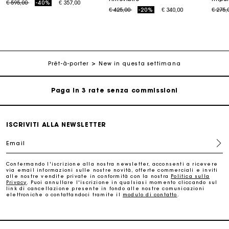
Price reduced from
to
€ 595,00
-40%
€ 357,00
Price reduced from
to
Price
€ 425,00
-20%
€ 340,00
€ 275,
La carta regalo Maje: il modo migliore per fare il regalo
perfetto
Consegna a domicilio offerta entro 2-3 giorni
Prêt-à-porter
New in questa settimana
Paga in 3 rate senza commissioni
Cambi & Resi gratuiti
ISCRIVITI ALLA NEWSLETTER
Email
Traccia il mio ordine
Confermando l'iscrizione alla nostra newsletter, acconsenti a ricevere
via email informazioni sulle nostre novità, offerte commerciali e inviti
La carta regalo Maje: il modo migliore per fare il regalo
alle nostre vendite private in conformità con la nostra
Politica sulla
perfetto
Privacy
. Puoi annullare l'iscrizione in qualsiasi momento cliccando sul
link di cancellazione presente in fondo alle nostre comunicazioni
elettroniche o contattandoci tramite il
modulo di contatto
.
Consegna a domicilio offerta entro 2-3 giorni