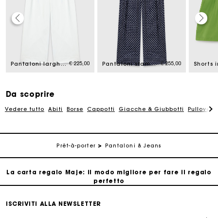
La carta regalo Maje: il modo migliore per fare il regalo
perfetto
€ 225,00
€ 255,00
Pantaloni larghi in cotone
Pantaloni stampati con strass
Consegna a domicilio offerta entro 2-3 giorni
Paga in 3 rate senza commissioni
Da scoprire
Vedere tutto
Abiti
Borse
Cappotti
Giacche & Giubbotti
Pullovers
Cambi & Resi gratuiti
Prêt-à-porter
Pantaloni & Jeans
Traccia il mio ordine
La carta regalo Maje: il modo migliore per fare il regalo
perfetto
Consegna a domicilio offerta entro 2-3 giorni
ISCRIVITI ALLA NEWSLETTER