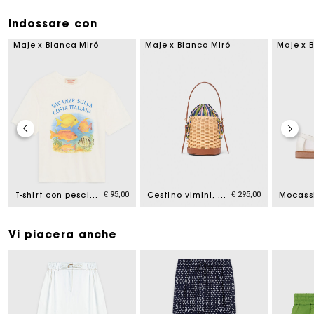
Indossare con
Maje x Blanca Miró
Maje x Blanca Miró
Maje x 
€ 95,00
€ 295,00
T-shirt con pesci stampati
Cestino vimini, pochette stampata
Vi piacera anche