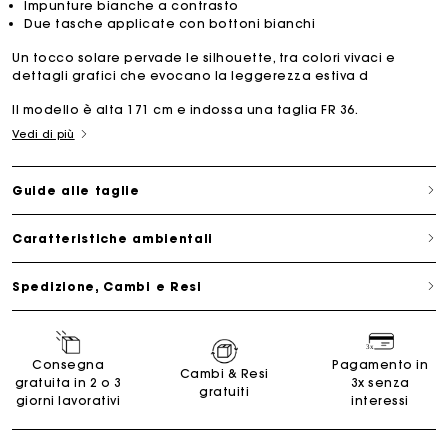
Impunture bianche a contrasto
Due tasche applicate con bottoni bianchi
Un tocco solare pervade le silhouette, tra colori vivaci e
dettagli grafici che evocano la leggerezza estiva d
Il modello è alta 171 cm e indossa una taglia FR 36.
Vedi di più
Guide alle taglie
Caratteristiche ambientali
Spedizione, Cambi e Resi
Consegna
Pagamento in
Cambi & Resi
gratuita in 2 o 3
3x senza
gratuiti
giorni lavorativi
interessi