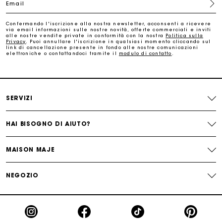
Email
Paga in 3 rate senza commissioni
Confermando l'iscrizione alla nostra newsletter, acconsenti a ricevere
via email informazioni sulle nostre novità, offerte commerciali e inviti
alle nostre vendite private in conformità con la nostra
Politica sulla
Cambi & Resi gratuiti
Privacy
. Puoi annullare l'iscrizione in qualsiasi momento cliccando sul
link di cancellazione presente in fondo alle nostre comunicazioni
elettroniche o contattandoci tramite il
modulo di contatto
.
Traccia il mio ordine
La carta regalo Maje: il modo migliore per fare il regalo
SERVIZI
perfetto
HAI BISOGNO DI AIUTO?
MAISON MAJE
NEGOZIO