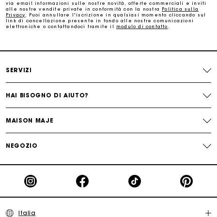
via email informazioni sulle nostre novità, offerte commerciali e inviti
alle nostre vendite private in conformità con la nostra
Politica sulla
Cambi & Resi gratuiti
Privacy
. Puoi annullare l'iscrizione in qualsiasi momento cliccando sul
link di cancellazione presente in fondo alle nostre comunicazioni
elettroniche o contattandoci tramite il
modulo di contatto
.
Traccia il mio ordine
La carta regalo Maje: il modo migliore per fare il regalo
perfetto
SERVIZI
HAI BISOGNO DI AIUTO?
MAISON MAJE
NEGOZIO
Italia