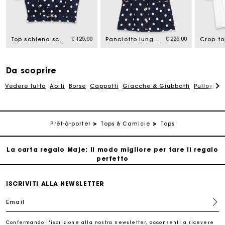
La carta regalo Maje: il modo migliore per fare il regalo
perfetto
€ 125,00
€ 225,00
Consegna a domicilio offerta entro 2-3 giorni
Top schiena scoperta in misto lino
Panciotto lungo in misto lino
Paga in 3 rate senza commissioni
Da scoprire
Vedere tutto
Abiti
Borse
Cappotti
Giacche & Giubbotti
Pullovers
Cambi & Resi gratuiti
Traccia il mio ordine
Prêt-à-porter
Tops & Camicie
Tops
La carta regalo Maje: il modo migliore per fare il regalo
perfetto
Consegna a domicilio offerta entro 2-3 giorni
ISCRIVITI ALLA NEWSLETTER
Email
Paga in 3 rate senza commissioni
Confermando l'iscrizione alla nostra newsletter, acconsenti a ricevere