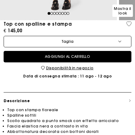
Mostra il
look
1
2
3
4
5
6
7
8
Top con spalline e stampa
€ 145,00
Taglia
AGGIUNGI AL CARRELLO
Disponibilità in negozio
Data di consegna stimata
: 11 ago - 12 ago
Descrizione
Top con stampa floreale
Spalline sottili
Scollo quadrato a punto smock con effetto arricciato
Fascia elastica nera a contrasto in vita
Abbottonatura decorata con bottoni dorati