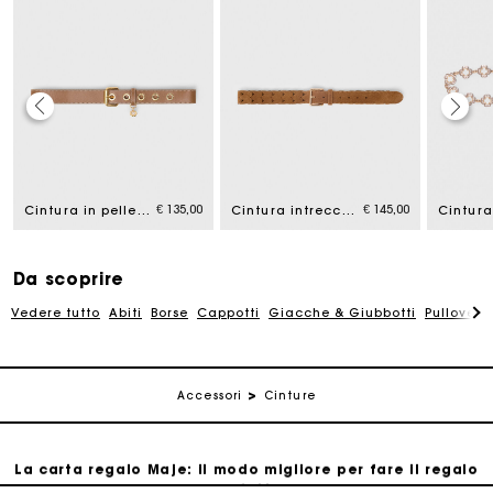
La carta regalo Maje: il modo migliore per fare il regalo
perfetto
€ 135,00
€ 145,00
Cintura in pelle con occhielli
Cintura intrecciata in camoscio
Consegna a domicilio offerta entro 2-3 giorni
Da scoprire
Paga in 3 rate senza commissioni
Vedere tutto
Abiti
Borse
Cappotti
Giacche & Giubbotti
Pullovers
Cambi & Resi gratuiti
Accessori
Cinture
Traccia il mio ordine
La carta regalo Maje: il modo migliore per fare il regalo
perfetto