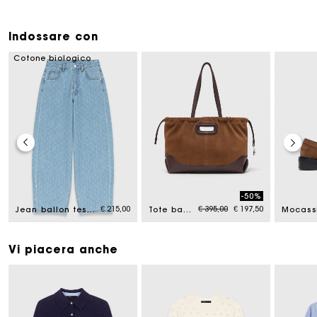
Indossare con
Cotone biologico
-50%
om
Price reduced from
to
€ 215,00
€ 395,00
€ 197,50
Jean ballon testurizzato
Tote bag Milpli pelle e camoscio
Vi piacera anche