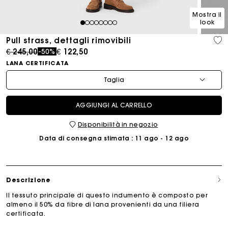
Mostra il
look
1
2
3
4
5
6
7
8
Pull strass, dettagli rimovibili
Price reduced from
to
€ 245,00
€ 122,50
-50%
LANA CERTIFICATA
Taglia
AGGIUNGI AL CARRELLO
Disponibilità in negozio
Data di consegna stimata
: 11 ago - 12 ago
Descrizione
Il tessuto principale di questo indumento è composto per
almeno il 50% da fibre di lana provenienti da una filiera
certificata.