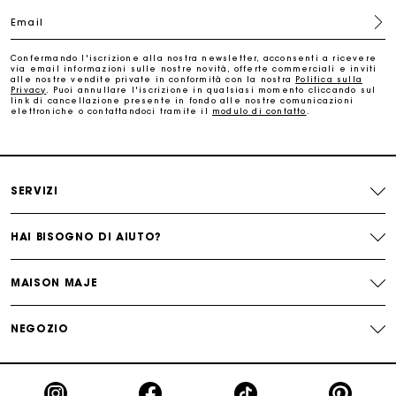
Email
Paga in 3 rate senza commissioni
Confermando l'iscrizione alla nostra newsletter, acconsenti a ricevere
via email informazioni sulle nostre novità, offerte commerciali e inviti
alle nostre vendite private in conformità con la nostra
Politica sulla
Cambi & Resi gratuiti
Privacy
. Puoi annullare l'iscrizione in qualsiasi momento cliccando sul
link di cancellazione presente in fondo alle nostre comunicazioni
elettroniche o contattandoci tramite il
modulo di contatto
.
Traccia il mio ordine
La carta regalo Maje: il modo migliore per fare il regalo
perfetto
SERVIZI
HAI BISOGNO DI AIUTO?
MAISON MAJE
NEGOZIO