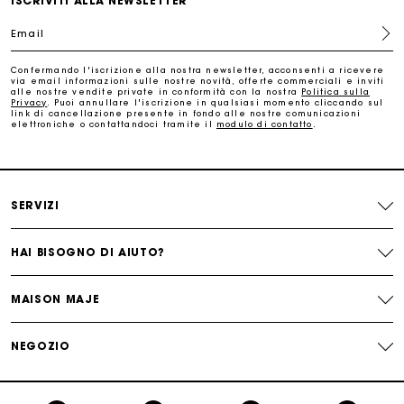
ISCRIVITI ALLA NEWSLETTER
Consegna a domicilio offerta entro 2-3 giorni
Email
Paga in 3 rate senza commissioni
Confermando l'iscrizione alla nostra newsletter, acconsenti a ricevere
via email informazioni sulle nostre novità, offerte commerciali e inviti
alle nostre vendite private in conformità con la nostra
Politica sulla
Privacy
. Puoi annullare l'iscrizione in qualsiasi momento cliccando sul
Cambi & Resi gratuiti
link di cancellazione presente in fondo alle nostre comunicazioni
elettroniche o contattandoci tramite il
modulo di contatto
.
Traccia il mio ordine
La carta regalo Maje: il modo migliore per fare il regalo
SERVIZI
perfetto
HAI BISOGNO DI AIUTO?
MAISON MAJE
NEGOZIO