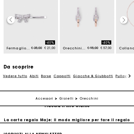
La carta regalo Maje: il modo migliore per fare il regalo
perfetto
-40%
-40%
from
Price reduced from
to
Price reduced from
to
€ 35,00
€ 21,00
€ 95,00
€ 57,00
Fermaglio con fiocco in strass
Orecchini a maglie
Consegna a domicilio offerta entro 2-3 giorni
Da scoprire
Paga in 3 rate senza commissioni
Vedere tutto
Abiti
Borse
Cappotti
Giacche & Giubbotti
Pullovers
Cambi & Resi gratuiti
Accessori
Gioielli
Orecchini
Traccia il mio ordine
La carta regalo Maje: il modo migliore per fare il regalo
perfetto