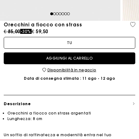
1
2
3
4
5
6
7
Orecchini a fiocco con strass
Price reduced from
to
€ 85,00
€ 59,50
-30%
TU
AGGIUNGI AL CARRELLO
Disponibilità in negozio
Data di consegna stimata
: 11 ago - 12 ago
Descrizione
Orecchini a fiocco con strass argentati
Lunghezza: 8 cm
Un soffio di raffinatezza e modernità entra nel tuo