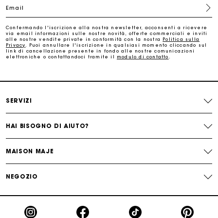
Email
Paga in 3 rate senza commissioni
Confermando l'iscrizione alla nostra newsletter, acconsenti a ricevere
via email informazioni sulle nostre novità, offerte commerciali e inviti
Cambi & Resi gratuiti
alle nostre vendite private in conformità con la nostra
Politica sulla
Privacy
. Puoi annullare l'iscrizione in qualsiasi momento cliccando sul
link di cancellazione presente in fondo alle nostre comunicazioni
elettroniche o contattandoci tramite il
modulo di contatto
.
Traccia il mio ordine
La carta regalo Maje: il modo migliore per fare il regalo
perfetto
SERVIZI
HAI BISOGNO DI AIUTO?
MAISON MAJE
NEGOZIO