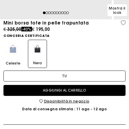
Mostra il
look
1
2
3
4
5
6
7
8
9
10
Mini borsa tote in pelle trapuntata
Price reduced from
to
€ 325,00
€ 195,00
-40%
CONCERIA CERTIFICATA
Nero
Celeste
TU
AGGIUNGI AL CARRELLO
Disponibilità in negozio
Data di consegna stimata
: 11 ago - 12 ago