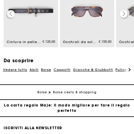
La carta regalo Maje: il modo migliore per fare il regalo
perfetto
Consegna a domicilio offerta entro 2-3 giorni
€ 125,00
€ 155,00
Cintura in pelle con fibbia Miss M
Occhiali da sole pilota
Paga in 3 rate senza commissioni
Da scoprire
Vedere tutto
Abiti
Borse
Cappotti
Giacche & Giubbotti
Pullovers
Cambi & Resi gratuiti
Traccia il mio ordine
Borse
Borse cesto & shopping
La carta regalo Maje: il modo migliore per fare il regalo
perfetto
Consegna a domicilio offerta entro 2-3 giorni
ISCRIVITI ALLA NEWSLETTER