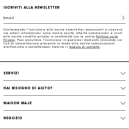
Cambi & Resi gratuiti
ISCRIVITI ALLA NEWSLETTER
Email
Traccia il mio ordine
Confermando l'iscrizione alla nostra newsletter, acconsenti a ricevere
via email informazioni sulle nostre novità, offerte commerciali e inviti
La carta regalo Maje: il modo migliore per fare il regalo
alle nostre vendite private in conformità con la nostra
Politica sulla
perfetto
Privacy
. Puoi annullare l'iscrizione in qualsiasi momento cliccando sul
link di cancellazione presente in fondo alle nostre comunicazioni
elettroniche o contattandoci tramite il
modulo di contatto
.
Consegna a domicilio offerta entro 2-3 giorni
Paga in 3 rate senza commissioni
SERVIZI
Cambi & Resi gratuiti
HAI BISOGNO DI AIUTO?
Traccia il mio ordine
MAISON MAJE
La carta regalo Maje: il modo migliore per fare il regalo
NEGOZIO
perfetto