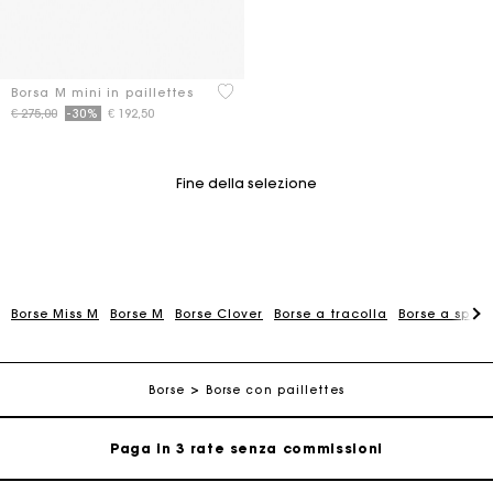
4,3 out of 5 Customer Rating
Borsa M mini in paillettes
Price reduced from
to
€ 275,00
-30%
€ 192,50
Fine della selezione
Borse Miss M
Borse M
Borse Clover
Borse a tracolla
Borse a spall
La carta regalo Maje: il modo migliore per fare il regalo
perfetto
Consegna a domicilio offerta entro 2-3 giorni
Borse
Borse con paillettes
Paga in 3 rate senza commissioni