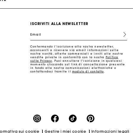
ISCRIVITI ALLA NEWSLETTER
Email
Confermando l'iscrizione alla nostra newsletter,
acconsenti a ricevere via email informazioni sulle
nostre novità, offerte commerciali e inviti alle nostre
vendite private in conformità con la nostra
Politica
sulla Privacy
. Puoi annullare l'iscrizione in qualsiasi
momento cliccando sul link di cancellazione presente
in fondo alle nostre comunicazioni elettroniche o
contattandoci tramite il
modulo di contatto
.
tto
formativa sui cookie
Gestire i miei cookie
Informazioni legali