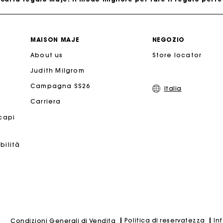
Consegna a domicilio offerta entro 2-3 giorni
MAISON MAJE
NEGOZIO
About us
Paga in 3 rate senza commissioni
Store locator
Judith Milgrom
Cambi & Resi gratuiti
Campagna SS26
Italia
Carriera
Traccia il mio ordine
 capi
 carta regalo Maje: il modo migliore per fare il regalo perfe
bilità
Politica di reservatezza
In
Condizioni Generali di Vendita