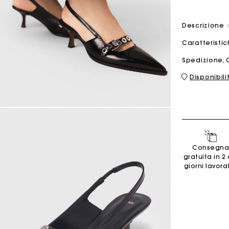
Descrizione
Borsa M
Borsa Milpli
Caratteristi
Spedizione, 
Disponibili
Seconda M
Scarpe
Scoprir
Scoprir
Consegna
gratuita in 2 
giorni lavorat