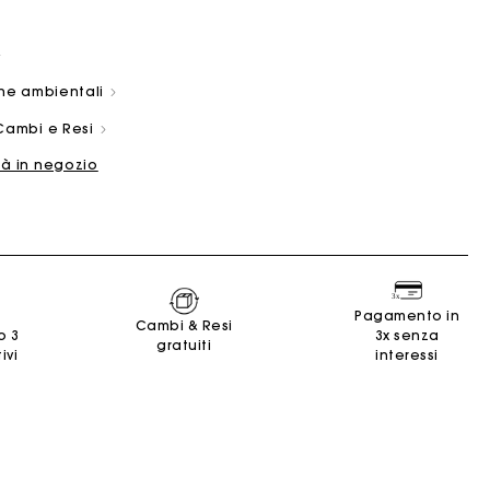
che ambientali
Cambi e Resi
tà in negozio
ano
Summer Suitcase
Borsa Miss M
Abiti
Nos engagements
Accessori
e
e
Scoprire
Scoprire
Scoprire
Scoprire
Scoprire
Pagamento in
Cambi & Resi
o 3
3x senza
gratuiti
ivi
interessi