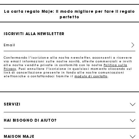
La carta regalo Maje: il modo migliore per fare il regalo
perfetto
Consegna a domicilio offerta entro 2-3 giorni
ISCRIVITI ALLA NEWSLETTER
Email
Paga in 3 rate senza commissioni
Confermando l'iscrizione alla nostra newsletter, acconsenti a ricevere
via email informazioni sulle nostre novità, offerte commerciali e inviti
alle nostre vendite private in conformità con la nostra
Politica sulla
Cambi & Resi gratuiti
Privacy
. Puoi annullare l'iscrizione in qualsiasi momento cliccando sul
link di cancellazione presente in fondo alle nostre comunicazioni
elettroniche o contattandoci tramite il
modulo di contatto
.
Traccia il mio ordine
La carta regalo Maje: il modo migliore per fare il regalo
perfetto
SERVIZI
HAI BISOGNO DI AIUTO?
MAISON MAJE