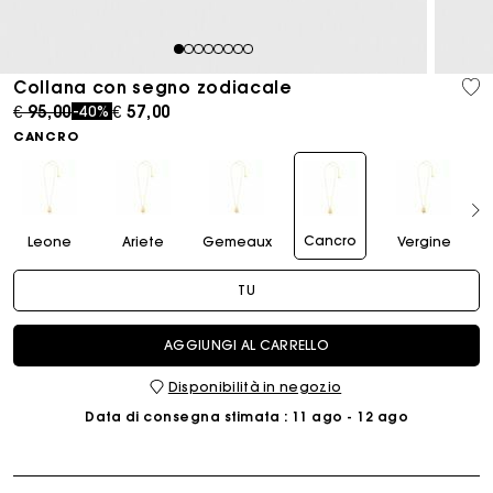
1
2
3
4
5
6
7
8
Collana con segno zodiacale
Price reduced from
to
€ 95,00
€ 57,00
-40%
CANCRO
Cancro
Leone
Ariete
Gemeaux
Vergine
TU
AGGIUNGI AL CARRELLO
Disponibilità in negozio
Data di consegna stimata
: 11 ago - 12 ago