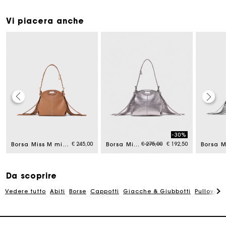
Vi piacera anche
La carta regalo Maje: il modo migliore per fare il regalo
perfetto
-30%
Price reduced from
to
€ 245,00
€ 275,00
€ 192,50
Borsa Miss M micro in pelle
Borsa Miss M micro pelle metalliz.
Consegna a domicilio offerta entro 2-3 giorni
Da scoprire
Paga in 3 rate senza commissioni
Vedere tutto
Abiti
Borse
Cappotti
Giacche & Giubbotti
Pullovers
Cambi & Resi gratuiti