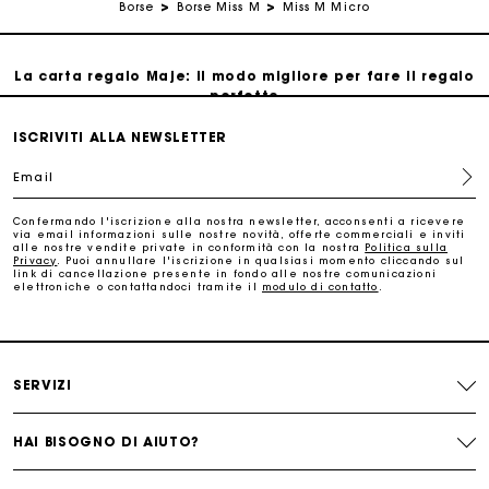
Borse
Borse Miss M
Miss M Micro
Traccia il mio ordine
La carta regalo Maje: il modo migliore per fare il regalo
perfetto
ISCRIVITI ALLA NEWSLETTER
Consegna a domicilio offerta entro 2-3 giorni
Email
Paga in 3 rate senza commissioni
Confermando l'iscrizione alla nostra newsletter, acconsenti a ricevere
via email informazioni sulle nostre novità, offerte commerciali e inviti
alle nostre vendite private in conformità con la nostra
Politica sulla
Cambi & Resi gratuiti
Privacy
. Puoi annullare l'iscrizione in qualsiasi momento cliccando sul
link di cancellazione presente in fondo alle nostre comunicazioni
elettroniche o contattandoci tramite il
modulo di contatto
.
Traccia il mio ordine
La carta regalo Maje: il modo migliore per fare il regalo
SERVIZI
perfetto
HAI BISOGNO DI AIUTO?