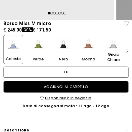
1
2
3
4
5
6
7
Borsa Miss M micro
Price reduced from
to
€ 245,00
€ 171,50
-30%
Grigio
Celeste
Verde
Nero
Mocha
Chiaro
TU
AGGIUNGI AL CARRELLO
Disponibilità in negozio
Data di consegna stimata
: 11 ago - 12 ago
Descrizione