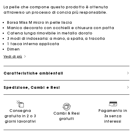
La pelle che compone questo prodotto è ottenuta
attraverso un processo di concia più responsabile.
Borsa Miss M micro in pelle liscia
Manico decorato con occhielli e chiusura con patta
Catena lunga rimovibile in metallo dorato
3 modi di indossarla: a mano, a spalla, a tracolla
1 tasca interna applicata
Dimen
Vedi di più
Caratteristiche ambientali
Spedizione, Cambi e Resi
Consegna
Pagamento in
Cambi & Resi
gratuita in 2 o 3
3x senza
gratuiti
giorni lavorativi
interessi