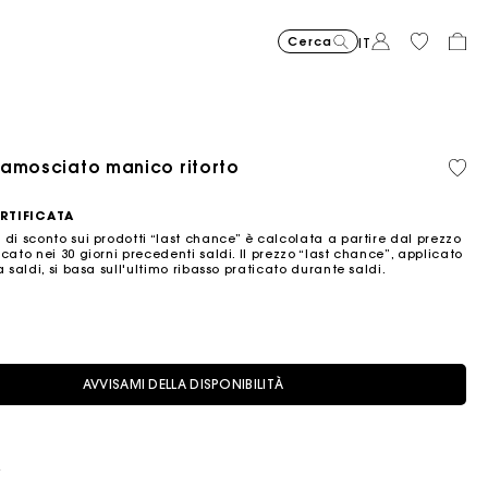
Cerca
IT
Price reduced
Price red
Abito asimmetr
€
Borsa Mis
€
to
to
375,00
375,00
Pric
Shor
€
amosciato manico ritorto
Lino
Coto
Sold
-50%
-30%
€
€
195,
Abito lungo fluido con stam
€
Milpli Gazette c
€
Jeans a
€
certificato
biol
out
-3
187,50
262,50
€
355,00
325,00
215,00
136,
RTIFICATA
 di sconto sui prodotti “last chance” è calcolata a partire dal prezzo
cato nei 30 giorni precedenti saldi. Il prezzo “last chance”, applicato
a saldi, si basa sull'ultimo ribasso praticato durante saldi.
AVVISAMI DELLA DISPONIBILITÀ