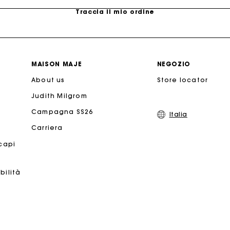
 carta regalo Maje: il modo migliore per fare il regalo perfe
Consegna a domicilio offerta entro 2-3 giorni
MAISON MAJE
NEGOZIO
About us
Store locator
Paga in 3 rate senza commissioni
Judith Milgrom
Campagna SS26
Italia
Cambi & Resi gratuiti
Carriera
Traccia il mio ordine
 capi
bilità
 carta regalo Maje: il modo migliore per fare il regalo perfe