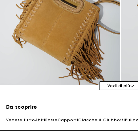
Maje x Blanca Miró
La
Vedi di più
Da scoprire
Vedere tutto
Abiti
Borse
Cappotti
Giacche & Giubbotti
Pullo