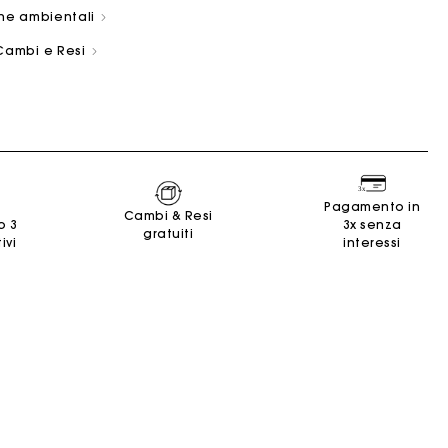
che ambientali
Cambi e Resi
ano
Summer Suitcase
Borsa Miss M
Abiti
Nos engagements
Accessori
Pagamento in
Cambi & Resi
e
e
Scoprire
Scoprire
Scoprire
Scoprire
Scoprire
o 3
3x senza
gratuiti
ivi
interessi