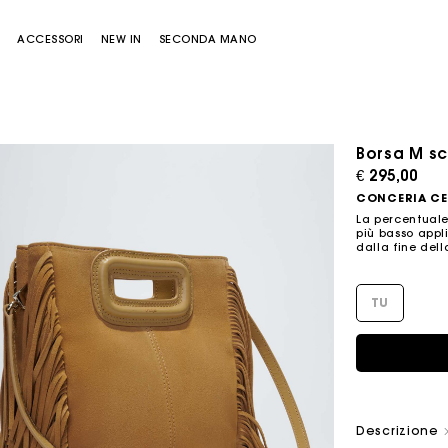
E
ACCESSORI
NEW IN
SECONDA MANO
Borsa M sc
€ 295,00
CONCERIA CE
La percentuale
più basso appli
dalla fine dell
TU
Borsa Miss M
Borsa Miss M Pouch
Descrizione