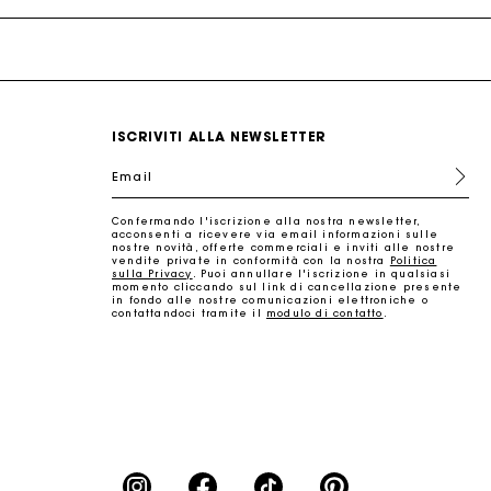
tto
ISCRIVITI ALLA NEWSLETTER
Email
Confermando l'iscrizione alla nostra newsletter,
acconsenti a ricevere via email informazioni sulle
nostre novità, offerte commerciali e inviti alle nostre
vendite private in conformità con la nostra
Politica
sulla Privacy
. Puoi annullare l'iscrizione in qualsiasi
momento cliccando sul link di cancellazione presente
in fondo alle nostre comunicazioni elettroniche o
contattandoci tramite il
modulo di contatto
.
tto