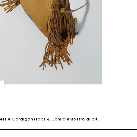
 carta regalo Maje: il modo migliore per fare il regalo perfe
Consegna a domicilio offerta entro 2-3 giorni
Paga in 3 rate senza commissioni
vers & Cardigans
Tops & Camicie
Mostra di più
Cambi & Resi gratuiti
Traccia il mio ordine