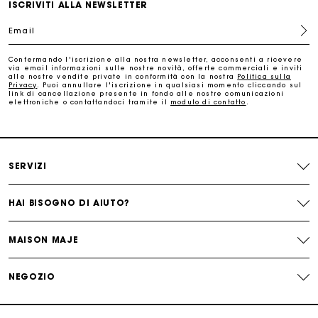
ISCRIVITI ALLA NEWSLETTER
Email
Paga in 3 rate senza commissioni
Confermando l'iscrizione alla nostra newsletter, acconsenti a ricevere
via email informazioni sulle nostre novità, offerte commerciali e inviti
alle nostre vendite private in conformità con la nostra
Politica sulla
Cambi & Resi gratuiti
Privacy
. Puoi annullare l'iscrizione in qualsiasi momento cliccando sul
link di cancellazione presente in fondo alle nostre comunicazioni
elettroniche o contattandoci tramite il
modulo di contatto
.
Traccia il mio ordine
La carta regalo Maje: il modo migliore per fare il regalo
perfetto
SERVIZI
HAI BISOGNO DI AIUTO?
MAISON MAJE
NEGOZIO