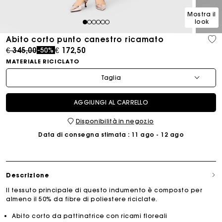
Mostra il
look
1
2
3
4
5
6
Abito corto punto canestro ricamato
Price reduced from
to
€ 345,00
€ 172,50
-50%
MATERIALE RICICLATO
Taglia
AGGIUNGI AL CARRELLO
Disponibilità in negozio
Data di consegna stimata
: 11 ago - 12 ago
Descrizione
Il tessuto principale di questo indumento è composto per
almeno il 50% da fibre di poliestere riciclate.
Abito corto da pattinatrice con ricami floreali