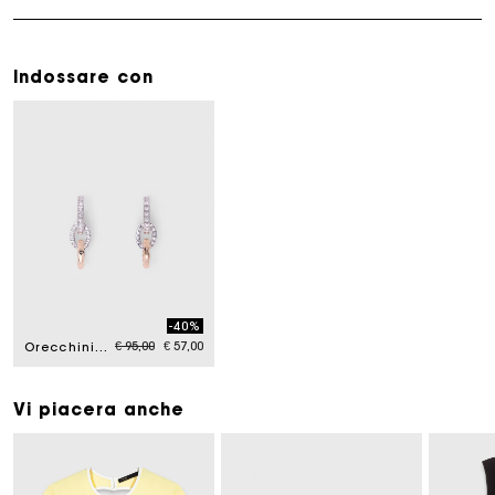
Indossare con
-40%
Price reduced from
to
€ 95,00
€ 57,00
Orecchini a maglie
Vi piacera anche