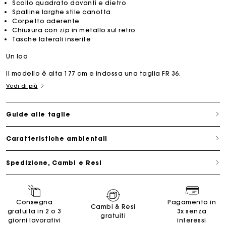
Scollo quadrato davanti e dietro
Spalline larghe stile canotta
Corpetto aderente
Chiusura con zip in metallo sul retro
Tasche laterali inserite
Un loo
Il modello è alta 177 cm e indossa una taglia FR 36.
Vedi di più
Guide alle taglie
Caratteristiche ambientali
Spedizione, Cambi e Resi
Consegna
Pagamento in
Cambi & Resi
gratuita in 2 o 3
3x senza
gratuiti
giorni lavorativi
interessi