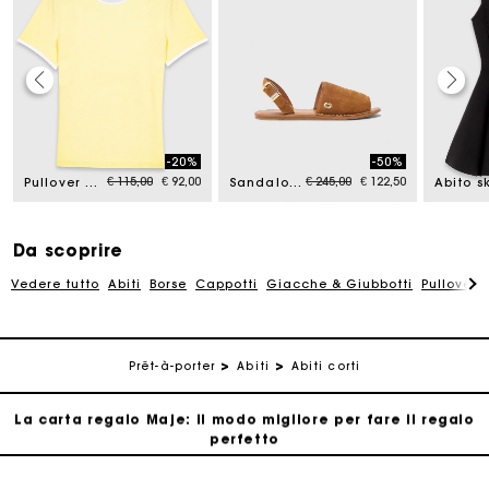
La carta regalo Maje: il modo migliore per fare il regalo
perfetto
-20%
-50%
Price reduced from
to
Price reduced from
to
Consegna a domicilio offerta entro 2-3 giorni
€ 115,00
€ 92,00
€ 245,00
€ 122,50
Pullover con oblò dietro
Sandalo piatto
Paga in 3 rate senza commissioni
Da scoprire
Vedere tutto
Abiti
Borse
Cappotti
Giacche & Giubbotti
Pullovers
Cambi & Resi gratuiti
Traccia il mio ordine
Prêt-à-porter
Abiti
Abiti corti
La carta regalo Maje: il modo migliore per fare il regalo
perfetto
Consegna a domicilio offerta entro 2-3 giorni