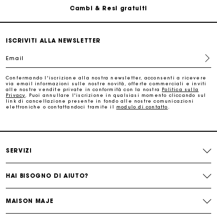
Cambi & Resi gratuiti
Traccia il mio ordine
ISCRIVITI ALLA NEWSLETTER
La carta regalo Maje: il modo migliore per fare il regalo
Email
perfetto
Confermando l'iscrizione alla nostra newsletter, acconsenti a ricevere
via email informazioni sulle nostre novità, offerte commerciali e inviti
Consegna a domicilio offerta entro 2-3 giorni
alle nostre vendite private in conformità con la nostra
Politica sulla
Privacy
. Puoi annullare l'iscrizione in qualsiasi momento cliccando sul
link di cancellazione presente in fondo alle nostre comunicazioni
elettroniche o contattandoci tramite il
modulo di contatto
.
Paga in 3 rate senza commissioni
Cambi & Resi gratuiti
SERVIZI
Traccia il mio ordine
HAI BISOGNO DI AIUTO?
La carta regalo Maje: il modo migliore per fare il regalo
MAISON MAJE
perfetto