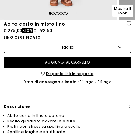
Mostra il
look
1
2
3
4
5
6
7
Abito corto in misto lino
Price reduced from
to
€ 275,00
€ 192,50
-30%
LINO CERTIFICATO
Taglia
AGGIUNGI AL CARRELLO
Disponibilità in negozio
Data di consegna stimata
: 11 ago - 12 ago
Descrizione
Abito corto in lino e cotone
Scollo quadrato davanti e dietro
Profili con strass su spalline e scollo
Spalline larghe e strutturate