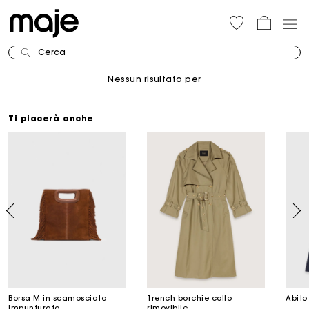
Cerca
Nessun risultato per
Ti piacerà anche
Borsa M in scamosciato
Trench borchie collo
Abito
impunturato
rimovibile