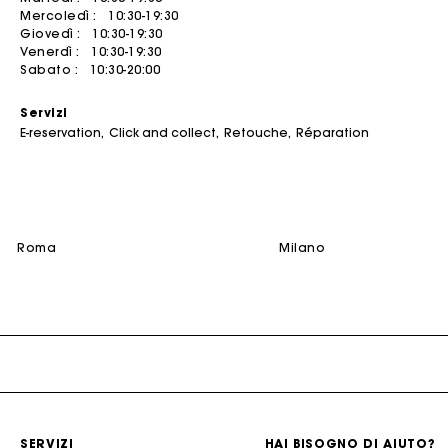
Mercoledì :
10:30-19:30
Abiti estivi
Cinture
Vedi tutto
Cappotti
Jumpsuits
Giovedì :
10:30-19:30
Venerdì :
10:30-19:30
Abiti stampati
Gioielli
ACCESSORI
T-Shirts
Borse
Sabato :
10:30-20:00
Borse & Piccola Pelletteria
Abiti in tweed
Piccola pelletteria
SCOPRIRE
Jumpsuits
Servizi
Scarpe
Robes de seconde main
Accessori per la cerimonia
Acquistare
Sartorie
E-reservation
Click and collect
Retouche
Réparation
NEW
Cinture
Occhiali
Vendere
Vedere tutto
Altri accessori
Cappelli e Cappelli da pescatore
Vedi tutto
Vedere tutto
CERIMONIA
roma
milano
La
Ispirazione Cerimonia
Tutti gli outfit da cerimonia
Ospite
Sposa
SELEZIONI
NEW
New in questa settimana
SERVIZI
HAI BISOGNO DI AIUTO?