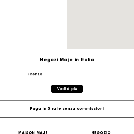
Borsa M
Borsa Milpli
Seconda M
Scarpe
Negozi Maje in Italia
Scoprir
Scoprir
firenze
 carta regalo Maje: il modo migliore per fare il regalo perfe
Vedi di più
Consegna a domicilio offerta entro 2-3 giorni
Paga in 3 rate senza commissioni
Cambi & Resi gratuiti
MAISON MAJE
NEGOZIO