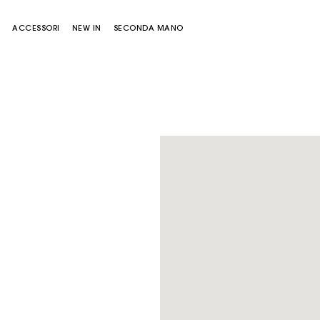
E
ACCESSORI
NEW IN
SECONDA MANO
Borsa Miss M
Borsa Miss M Pouch