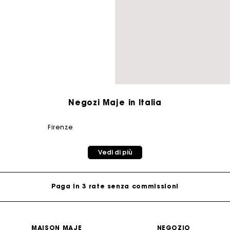
Borsa M
Borsa Milpli
Seconda M
Scarpe
Negozi Maje in Italia
Scoprir
Scoprir
firenze
 carta regalo Maje: il modo migliore per fare il regalo perfe
Vedi di più
Consegna a domicilio offerta entro 2-3 giorni
Paga in 3 rate senza commissioni
Cambi & Resi gratuiti
MAISON MAJE
NEGOZIO