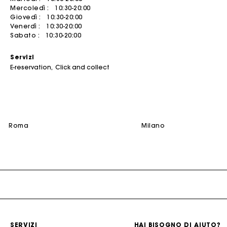
Mercoledì :
10:30-20:00
Abiti estivi
Cinture
Vedi tutto
Cappotti
Jumpsuits
Giovedì :
10:30-20:00
Venerdì :
10:30-20:00
Abiti stampati
Gioielli
ACCESSORI
T-Shirts
Borse
Sabato :
10:30-20:00
Borse & Piccola Pelletteria
Abiti in tweed
Piccola pelletteria
SCOPRIRE
Jumpsuits
Servizi
Scarpe
Robes de seconde main
Accessori per la cerimonia
Acquistare
Sartorie
E-reservation
Click and collect
NEW
Cinture
Occhiali
Vendere
Vedere tutto
Altri accessori
Cappelli e Cappelli da pescatore
Vedi tutto
Vedere tutto
CERIMONIA
roma
milano
La
Ispirazione Cerimonia
Tutti gli outfit da cerimonia
Ospite
Sposa
SELEZIONI
NEW
New in questa settimana
SERVIZI
HAI BISOGNO DI AIUTO?