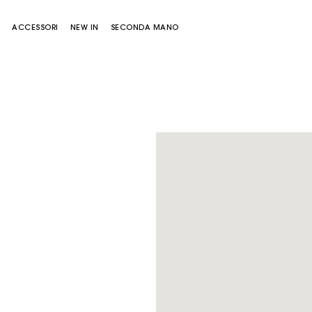
E
ACCESSORI
NEW IN
SECONDA MANO
Borsa Miss M
Borsa Miss M Pouch