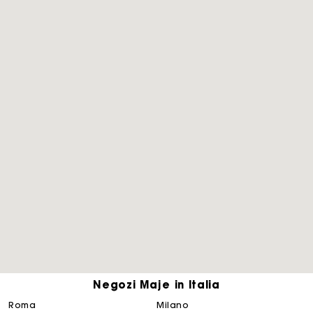
Negozi Maje in Italia
roma
milano
La carta regalo Maje: il modo migliore per fare il regalo