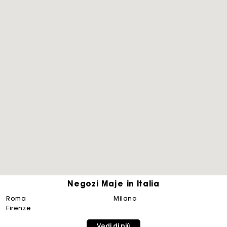
Negozi Maje in Italia
roma
milano
La carta regalo Maje: il modo migliore per fare il regalo
perfetto
firenze
Vedi di più