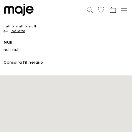
null
null
null
Indietro
Null
null, null
Consulta l'itinerario