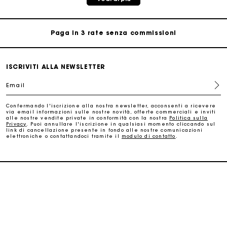
Consegna a domicilio offerta entro 2-3 giorni
Paga in 3 rate senza commissioni
Cambi & Resi gratuiti
ISCRIVITI ALLA NEWSLETTER
Email
Traccia il mio ordine
Confermando l'iscrizione alla nostra newsletter, acconsenti a ricevere
via email informazioni sulle nostre novità, offerte commerciali e inviti
La carta regalo Maje: il modo migliore per fare il regalo
alle nostre vendite private in conformità con la nostra
Politica sulla
perfetto
Privacy
. Puoi annullare l'iscrizione in qualsiasi momento cliccando sul
link di cancellazione presente in fondo alle nostre comunicazioni
elettroniche o contattandoci tramite il
modulo di contatto
.
Consegna a domicilio offerta entro 2-3 giorni
Paga in 3 rate senza commissioni
SERVIZI
Cambi & Resi gratuiti
HAI BISOGNO DI AIUTO?