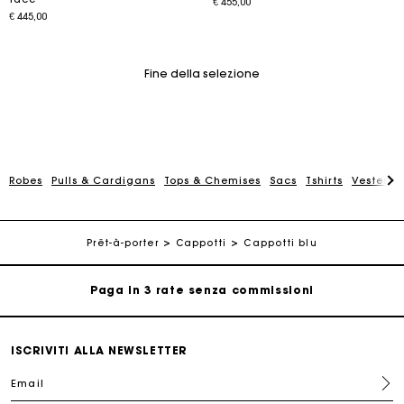
€ 455,00
€ 445,00
Fine della selezione
Robes
Pulls & Cardigans
Tops & Chemises
Sacs
Tshirts
Vestes &
La carta regalo Maje: il modo migliore per fare il regalo
perfetto
Consegna a domicilio offerta entro 2-3 giorni
Prêt-à-porter
Cappotti
Cappotti blu
Paga in 3 rate senza commissioni
Cambi & Resi gratuiti
ISCRIVITI ALLA NEWSLETTER
Email
Traccia il mio ordine