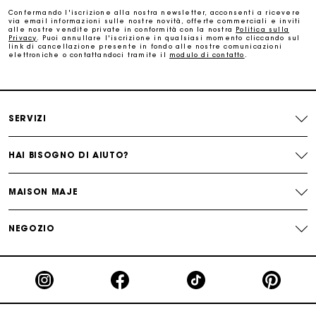
Confermando l'iscrizione alla nostra newsletter, acconsenti a ricevere
via email informazioni sulle nostre novità, offerte commerciali e inviti
La carta regalo Maje: il modo migliore per fare il regalo
alle nostre vendite private in conformità con la nostra
Politica sulla
perfetto
Privacy
. Puoi annullare l'iscrizione in qualsiasi momento cliccando sul
link di cancellazione presente in fondo alle nostre comunicazioni
elettroniche o contattandoci tramite il
modulo di contatto
.
Consegna a domicilio offerta entro 2-3 giorni
Paga in 3 rate senza commissioni
SERVIZI
Cambi & Resi gratuiti
HAI BISOGNO DI AIUTO?
Traccia il mio ordine
MAISON MAJE
La carta regalo Maje: il modo migliore per fare il regalo
NEGOZIO
perfetto