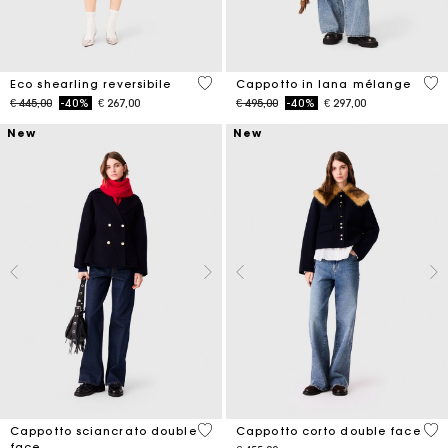
4,8 out of 5 Customer Rating
5 o
Eco shearling reversibile
Cappotto in lana mélange
Price reduced from
to
Price reduced from
to
€ 445,00
-40%
€ 267,00
€ 495,00
-40%
€ 297,00
New
New
5 out of 5 Customer Rating
4,1
Cappotto sciancrato double
Cappotto corto double face
face