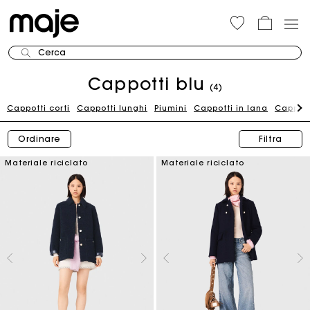
Cerca
Cappotti blu
(4)
Cappotti corti
Cappotti lunghi
Piumini
Cappotti in lana
Cappott
Ordinare
Filtra
Materiale riciclato
Materiale riciclato