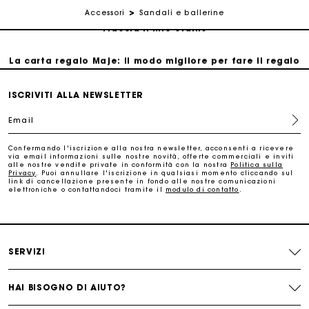
Accessori
Sandali e ballerine
Traccia il mio ordine
La carta regalo Maje: il modo migliore per fare il regalo
perfetto
ISCRIVITI ALLA NEWSLETTER
Consegna a domicilio offerta entro 2-3 giorni
Email
Paga in 3 rate senza commissioni
Confermando l'iscrizione alla nostra newsletter, acconsenti a ricevere
via email informazioni sulle nostre novità, offerte commerciali e inviti
alle nostre vendite private in conformità con la nostra
Politica sulla
Privacy
. Puoi annullare l'iscrizione in qualsiasi momento cliccando sul
Cambi & Resi gratuiti
link di cancellazione presente in fondo alle nostre comunicazioni
elettroniche o contattandoci tramite il
modulo di contatto
.
Traccia il mio ordine
La carta regalo Maje: il modo migliore per fare il regalo
SERVIZI
perfetto
HAI BISOGNO DI AIUTO?