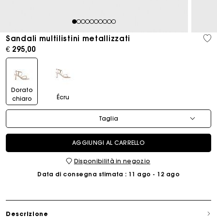
1
2
3
4
5
6
7
8
9
10
Sandali multilistini metallizzati
€ 295,00
Dorato
Écru
chiaro
Taglia
AGGIUNGI AL CARRELLO
Disponibilità in negozio
Data di consegna stimata
: 11 ago - 12 ago
Descrizione