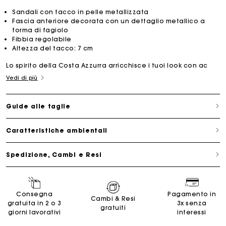
Sandali con tacco in pelle metallizzata
Fascia anteriore decorata con un dettaglio metallico a
forma di fagiolo
Fibbia regolabile
Altezza del tacco: 7 cm
Lo spirito della Costa Azzurra arricchisce i tuoi look con ac
Vedi di più
Guide alle taglie
Caratteristiche ambientali
Spedizione, Cambi e Resi
Consegna
Pagamento in
Cambi & Resi
gratuita in 2 o 3
3x senza
gratuiti
giorni lavorativi
interessi