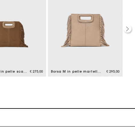
tto
Borsa mini M in pelle scamosciata
€ 275,00
Borsa M in pelle martellata
€ 295,00
Bor