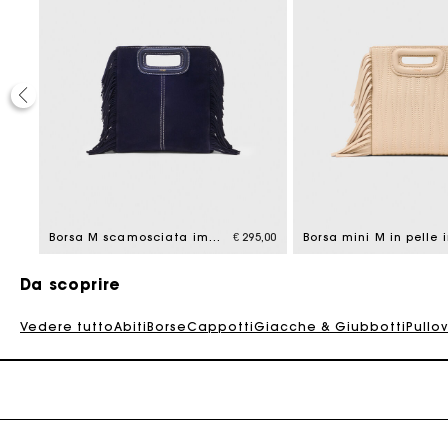
La
95,00
Borsa M scamosciata impunturata
€ 295,00
Da scoprire
Vedere tutto
Abiti
Borse
Cappotti
Giacche & Giubbotti
Pullo