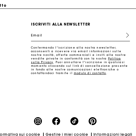
tto
ISCRIVITI ALLA NEWSLETTER
Email
Confermando l'iscrizione alla nostra newsletter,
acconsenti a ricevere via email informazioni sulle
nostre novità, offerte commerciali e inviti alle nostre
vendite private in conformità con la nostra
Politica
sulla Privacy
. Puoi annullare l'iscrizione in qualsiasi
momento cliccando sul link di cancellazione presente
in fondo alle nostre comunicazioni elettroniche o
contattandoci tramite il
modulo di contatto
.
tto
formativa sui cookie
Gestire i miei cookie
Informazioni legali