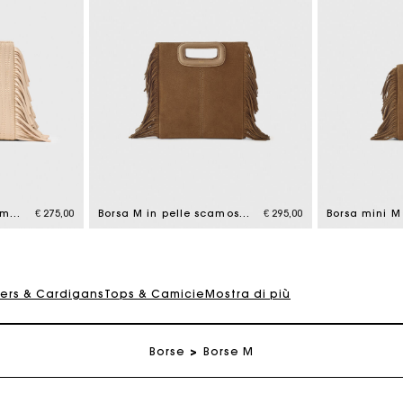
 carta regalo Maje: il modo migliore per fare il regalo perfe
Consegna a domicilio offerta entro 2-3 giorni
Borsa mini M in pelle impunturata
€ 275,00
Borsa M in pelle scamosciata
€ 295,00
Paga in 3 rate senza commissioni
vers & Cardigans
Tops & Camicie
Mostra di più
Cambi & Resi gratuiti
Borse
Borse M
Traccia il mio ordine