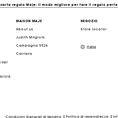
 carta regalo Maje: il modo migliore per fare il regalo perfe
Consegna a domicilio offerta entro 2-3 giorni
MAISON MAJE
NEGOZIO
About us
Store locator
Paga in 3 rate senza commissioni
Judith Milgrom
Cambi & Resi gratuiti
Campagna SS26
Italia
Carriera
Traccia il mio ordine
 capi
 carta regalo Maje: il modo migliore per fare il regalo perfe
bilità
Politica di reservatezza
In
Condizioni Generali di Vendita