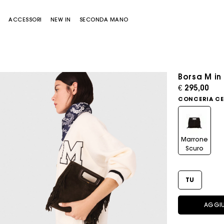
E
ACCESSORI
NEW IN
SECONDA MANO
Borsa M in
€ 295,00
CONCERIA CE
Marrone
Scuro
Borsa Miss M
Borsa Miss M Pouch
TU
AGGIU