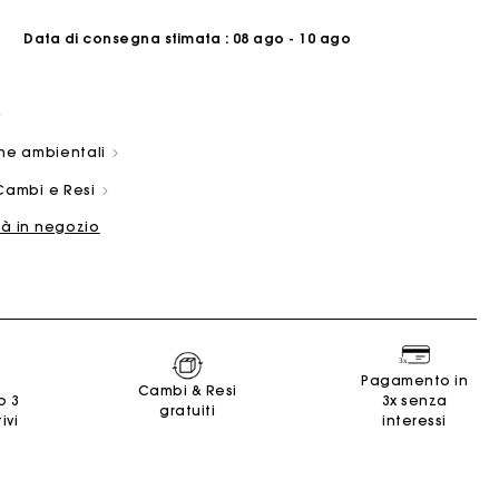
Data di consegna stimata
: 08 ago - 10 ago
che ambientali
Cambi e Resi
ano
Summer Suitcase
Borsa Miss M
Abiti
Nos engagements
Accessori
tà in negozio
e
e
Scoprire
Scoprire
Scoprire
Scoprire
Scoprire
Pagamento in
Cambi & Resi
o 3
3x senza
gratuiti
ivi
interessi