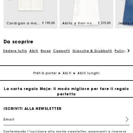
La carta regalo Maje: il modo migliore per fare il regalo
perfetto
€ 195,00
€ 315,00
Cardigan a maniche corte
Abito a fiori ricamati con perline
Consegna a domicilio offerta entro 2-3 giorni
Paga in 3 rate senza commissioni
Da scoprire
Vedere tutto
Abiti
Borse
Cappotti
Giacche & Giubbotti
Pullovers
Cambi & Resi gratuiti
Prêt-à-porter
Abiti
Abiti lunghi
Traccia il mio ordine
La carta regalo Maje: il modo migliore per fare il regalo
perfetto
Consegna a domicilio offerta entro 2-3 giorni
ISCRIVITI ALLA NEWSLETTER
Email
Paga in 3 rate senza commissioni
Confermando l'iscrizione alla nostra newsletter, acconsenti a ricevere