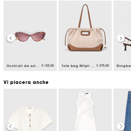
€ 155,00
€ 375,00
Occhiali da sole cat eye
Tote bag Milpli misto tela e pelle
Vi piacera anche