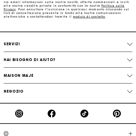
via email informazioni sulle nostre novità, offerte commerciali e inviti
alle nostre vendite private in conformità con la nostra
Politica sulla
Cambi & Resi gratuiti
Privacy
. Puoi annullare l'iscrizione in qualsiasi momento cliccando sul
link di cancellazione presente in fondo alle nostre comunicazioni
elettroniche o contattandoci tramite il
modulo di contatto
.
Traccia il mio ordine
La carta regalo Maje: il modo migliore per fare il regalo
perfetto
SERVIZI
HAI BISOGNO DI AIUTO?
MAISON MAJE
NEGOZIO