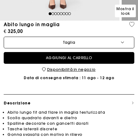
Mostra il
look
1
2
3
4
5
6
7
8
Abito lungo in maglia
€ 325,00
Taglia
AGGIUNGI AL CARRELLO
Disponibilità in negozio
Data di consegna stimata
: 11 ago - 12 ago
Descrizione
Abito lungo fit and flare in maglia testurizzata
Scollo quadrato davanti e dietro
Spalline decorate con gancetti dorati
Tasche laterali discrete
Gonna svasata con motivo in rilievo