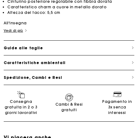
Cinturino posteriore regolabile con fibbia dorata
Caratteristico charm a cuore in metallo dorato
Altezza del tacco: 5,5 cm
All'insegna
Vedi di più
Guide alle taglie
Caratteristiche ambientali
Spedizione, Cambi e Resi
Consegna
Pagamento in
Cambi & Resi
gratuita in 2 o 3
3x senza
gratuiti
giorni lavorativi
interessi
Vi piacera anche