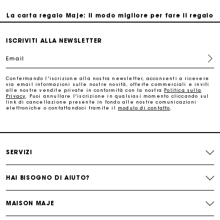
La carta regalo Maje: il modo migliore per fare il regalo
perfetto
ISCRIVITI ALLA NEWSLETTER
Consegna a domicilio offerta entro 2-3 giorni
Email
Paga in 3 rate senza commissioni
Confermando l'iscrizione alla nostra newsletter, acconsenti a ricevere
via email informazioni sulle nostre novità, offerte commerciali e inviti
alle nostre vendite private in conformità con la nostra
Politica sulla
Privacy
. Puoi annullare l'iscrizione in qualsiasi momento cliccando sul
Cambi & Resi gratuiti
link di cancellazione presente in fondo alle nostre comunicazioni
elettroniche o contattandoci tramite il
modulo di contatto
.
Traccia il mio ordine
La carta regalo Maje: il modo migliore per fare il regalo
SERVIZI
perfetto
HAI BISOGNO DI AIUTO?
MAISON MAJE