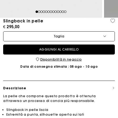
1
2
3
4
5
6
7
8
9
10
11
12
13
Slingback in pelle
€ 295,00
Taglia
AGGIUNGI AL CARRELLO
Disponibilità in negozio
Data di consegna stimata
: 08 ago - 10 ago
Descrizione
La pelle che compone questo prodotto è ottenuta
attraverso un processo di concia più responsabile.
Slingback in pelle liscia
Estremità a punta, silhouette aperta sui lati