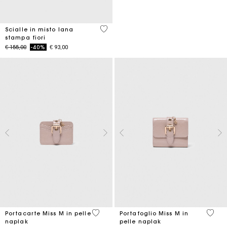
5 out of 5 Customer Rating
Scialle in misto lana
stampa fiori
Price reduced from
to
€ 155,00
-40%
€ 93,00
5 out of 5 Customer Rating
4,2 ou
Portacarte Miss M in pelle
Portafoglio Miss M in
naplak
pelle naplak