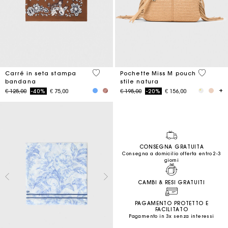
3,7 out of 5 Customer Rating
5 out of 
Carré in seta stampa
Pochette Miss M pouch
bandana
stile natura
Price reduced from
to
Price reduced from
to
€ 125,00
-40%
€ 75,00
€ 195,00
-20%
€ 156,00
CONSEGNA GRATUITA
Consegna a domicilio offerta entro 2-3
giorni
CAMBI & RESI GRATUITI
PAGAMENTO PROTETTO E
FACILITATO
Pagamento in 3x senza interessi