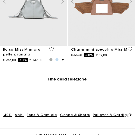
5 out of 5 Customer Rating
5 o
Borsa Miss M micro
Charm mini specchio Miss M
pelle granata
Price reduced from
to
€ 65,00
-40%
€ 39,00
Price reduced from
to
€ 245,00
-40%
€ 147,00
Fine della selezione
-40%
Abiti
Tops & Camicie
Gonne & Shorts
Pullover & Cardigan
La carta regalo Maje: il modo migliore per fare il regalo
perfetto
Consegna a domicilio offerta entro 2-3 giorni