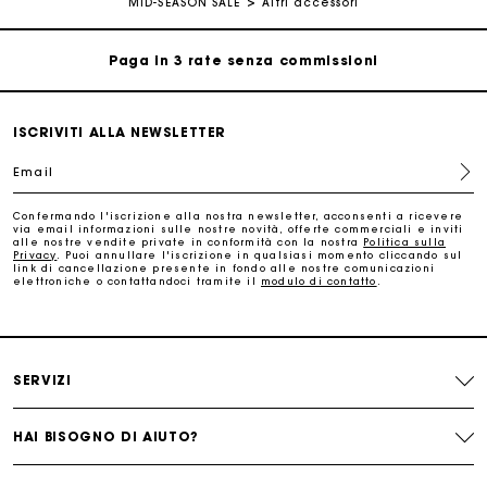
MID-SEASON SALE
Altri accessori
Paga in 3 rate senza commissioni
Cambi & Resi gratuiti
ISCRIVITI ALLA NEWSLETTER
Email
Traccia il mio ordine
Confermando l'iscrizione alla nostra newsletter, acconsenti a ricevere
via email informazioni sulle nostre novità, offerte commerciali e inviti
La carta regalo Maje: il modo migliore per fare il regalo
alle nostre vendite private in conformità con la nostra
Politica sulla
perfetto
Privacy
. Puoi annullare l'iscrizione in qualsiasi momento cliccando sul
link di cancellazione presente in fondo alle nostre comunicazioni
elettroniche o contattandoci tramite il
modulo di contatto
.
Consegna a domicilio offerta entro 2-3 giorni
Paga in 3 rate senza commissioni
SERVIZI
Cambi & Resi gratuiti
HAI BISOGNO DI AIUTO?
Traccia il mio ordine