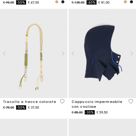
Price reduced from
to
Price reduced from
to
€ 95,00
-50%
€ 47,50
€ 135,00
-40%
€ 81,00
3,8 out of 5 Customer Rating
5 o
Tracolla a trecce colorate
Cappuccio impermeabile
con coulisse
Price reduced from
to
€ 75,00
-50%
€ 37,50
Price reduced from
to
€ 85,00
-30%
€ 59,50