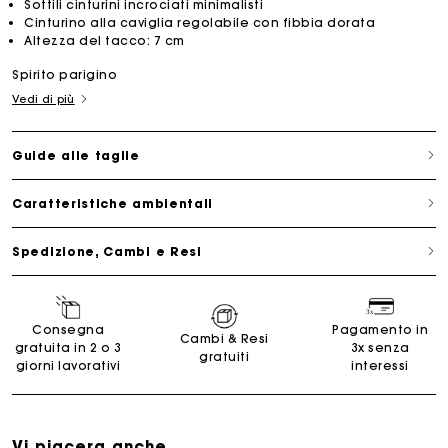
Sottili cinturini incrociati minimalisti
Cinturino alla caviglia regolabile con fibbia dorata
Altezza del tacco: 7 cm
Spirito parigino
Vedi di più
Guide alle taglie
Caratteristiche ambientali
Spedizione, Cambi e Resi
Consegna
Pagamento in
Cambi & Resi
gratuita in 2 o 3
3x senza
gratuiti
giorni lavorativi
interessi
Vi piacera anche