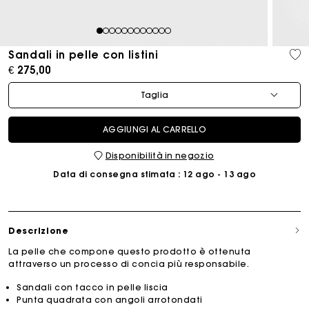
1
2
3
4
5
6
7
8
9
10
11
12
Sandali in pelle con listini
€ 275,00
Taglia
AGGIUNGI AL CARRELLO
Disponibilità in negozio
Data di consegna stimata
: 12 ago - 13 ago
Descrizione
La pelle che compone questo prodotto è ottenuta
attraverso un processo di concia più responsabile.
Sandali con tacco in pelle liscia
Punta quadrata con angoli arrotondati