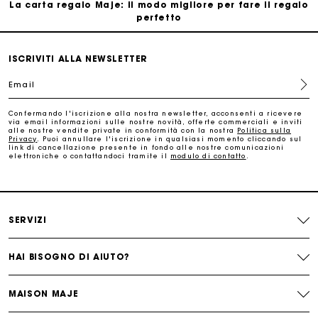
La carta regalo Maje: il modo migliore per fare il regalo
perfetto
Consegna a domicilio offerta entro 2-3 giorni
ISCRIVITI ALLA NEWSLETTER
Email
Paga in 3 rate senza commissioni
Confermando l'iscrizione alla nostra newsletter, acconsenti a ricevere
via email informazioni sulle nostre novità, offerte commerciali e inviti
Cambi & Resi gratuiti
alle nostre vendite private in conformità con la nostra
Politica sulla
Privacy
. Puoi annullare l'iscrizione in qualsiasi momento cliccando sul
link di cancellazione presente in fondo alle nostre comunicazioni
elettroniche o contattandoci tramite il
modulo di contatto
.
Traccia il mio ordine
La carta regalo Maje: il modo migliore per fare il regalo
perfetto
SERVIZI
HAI BISOGNO DI AIUTO?
MAISON MAJE