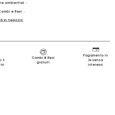
che ambientali
Cambi e Resi
tà in negozio
ano
Summer Suitcase
Borsa Miss M
Abiti
Nos engagements
Accessori
Pagamento in
e
e
Scoprire
Scoprire
Scoprire
Scoprire
Scoprire
Cambi & Resi
o 3
3x senza
gratuiti
ivi
interessi