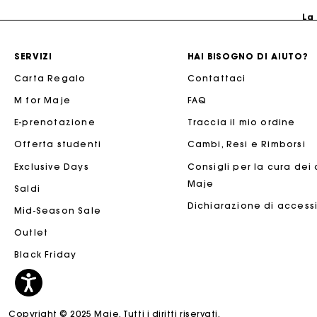
La
SERVIZI
HAI BISOGNO DI AIUTO?
Carta Regalo
Contattaci
M for Maje
FAQ
E-prenotazione
Traccia il mio ordine
Offerta studenti
Cambi, Resi e Rimborsi
Exclusive Days
Consigli per la cura dei
Maje
Saldi
La
Dichiarazione di accessi
Mid-Season Sale
Outlet
Black Friday
Copyright © 2025 Maje. Tutti i diritti riservati.