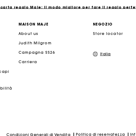
 carta regalo Maje: il modo migliore per fare il regalo perfe
Consegna a domicilio offerta entro 2-3 giorni
MAISON MAJE
NEGOZIO
About us
Store locator
Paga in 3 rate senza commissioni
Judith Milgrom
Cambi & Resi gratuiti
Campagna SS26
Italia
Carriera
Traccia il mio ordine
 capi
 carta regalo Maje: il modo migliore per fare il regalo perfe
bilità
Politica di reservatezza
In
Condizioni Generali di Vendita