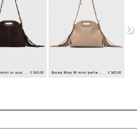
tto
Borsa Miss M mini in scamosciato
€ 345,00
Borsa Miss M mini pelle martellata
€ 345,00