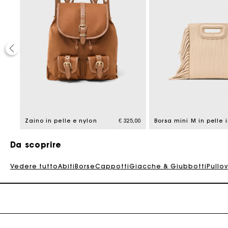
La
35,00
Zaino in pelle e nylon
€ 325,00
Da scoprire
Vedere tutto
Abiti
Borse
Cappotti
Giacche & Giubbotti
Pullo