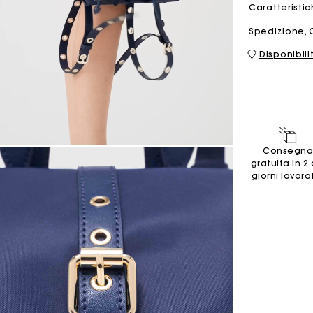
Caratteristi
Spedizione, 
Borsa M
Borsa Milpli
Disponibili
Seconda M
Scarpe
Consegna
Scoprir
Scoprir
gratuita in 2 
giorni lavorat