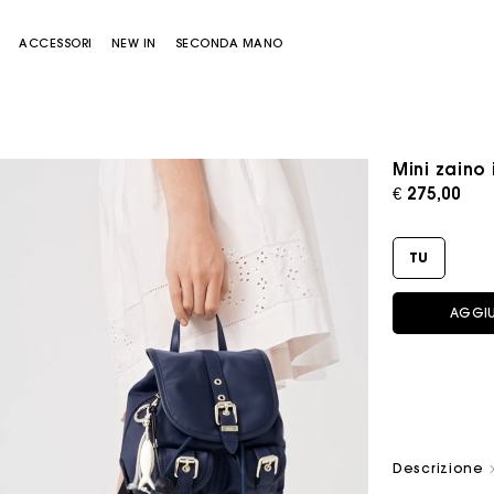
E
ACCESSORI
NEW IN
SECONDA MANO
Mini zaino 
€ 275,00
TU
AGGIU
Borsa Miss M
Borsa Miss M Pouch
Descrizione