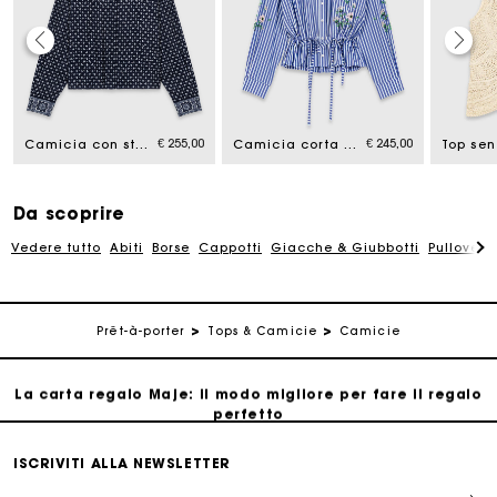
La carta regalo Maje: il modo migliore per fare il regalo
perfetto
€ 255,00
€ 245,00
Camicia con stampa e strass
Camicia corta a righe ricamata
Consegna a domicilio offerta entro 2-3 giorni
Paga in 3 rate senza commissioni
Da scoprire
Vedere tutto
Abiti
Borse
Cappotti
Giacche & Giubbotti
Pullovers
Cambi & Resi gratuiti
Prêt-à-porter
Tops & Camicie
Camicie
Traccia il mio ordine
La carta regalo Maje: il modo migliore per fare il regalo
perfetto
Consegna a domicilio offerta entro 2-3 giorni
ISCRIVITI ALLA NEWSLETTER