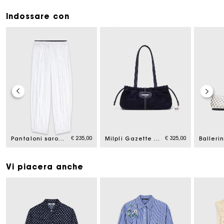
Indossare con
€ 235,00
€ 325,00
Pantaloni sarouel in cotone
Milpli Gazette camoscio impunturata
Vi piacera anche