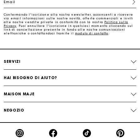
Email
Paga in 3 rate senza commissioni
Confermando l'iscrizione alla nostra newsletter, acconsenti a ricevere
via email informazioni sulle nostre novità, offerte commerciali e inviti
alle nostre vendite private in conformità con la nostra
Politica sulla
Cambi & Resi gratuiti
Privacy
. Puoi annullare l'iscrizione in qualsiasi momento cliccando sul
link di cancellazione presente in fondo alle nostre comunicazioni
elettroniche o contattandoci tramite il
modulo di contatto
.
Traccia il mio ordine
La carta regalo Maje: il modo migliore per fare il regalo
SERVIZI
perfetto
HAI BISOGNO DI AIUTO?
MAISON MAJE
NEGOZIO