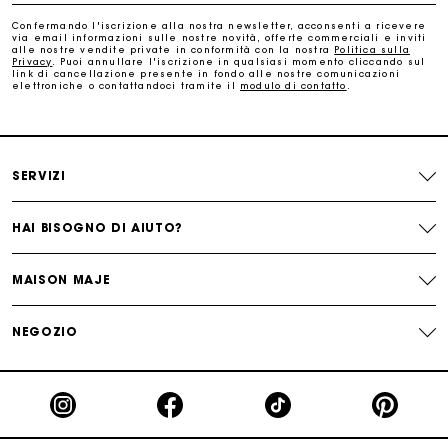
Paga in 3 rate senza commissioni
Confermando l'iscrizione alla nostra newsletter, acconsenti a ricevere
via email informazioni sulle nostre novità, offerte commerciali e inviti
alle nostre vendite private in conformità con la nostra
Politica sulla
Privacy
. Puoi annullare l'iscrizione in qualsiasi momento cliccando sul
Cambi & Resi gratuiti
link di cancellazione presente in fondo alle nostre comunicazioni
elettroniche o contattandoci tramite il
modulo di contatto
.
Traccia il mio ordine
La carta regalo Maje: il modo migliore per fare il regalo
SERVIZI
perfetto
HAI BISOGNO DI AIUTO?
MAISON MAJE
NEGOZIO