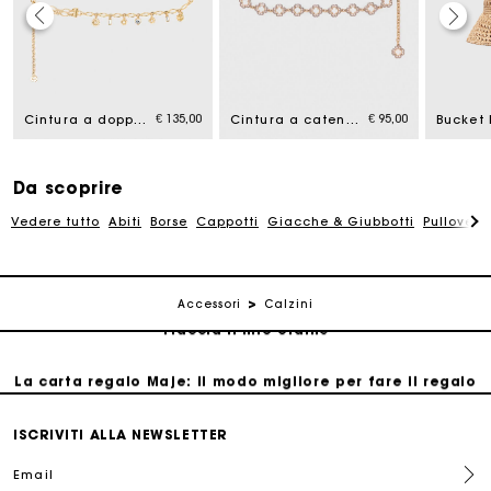
La carta regalo Maje: il modo migliore per fare il regalo
perfetto
€ 135,00
€ 95,00
Cintura a doppia catena con charms
Cintura a catena Clover bicolore
Consegna a domicilio offerta entro 2-3 giorni
Da scoprire
Paga in 3 rate senza commissioni
Vedere tutto
Abiti
Borse
Cappotti
Giacche & Giubbotti
Pullovers
Cambi & Resi gratuiti
Accessori
Calzini
Traccia il mio ordine
La carta regalo Maje: il modo migliore per fare il regalo
perfetto
ISCRIVITI ALLA NEWSLETTER
Consegna a domicilio offerta entro 2-3 giorni
Email