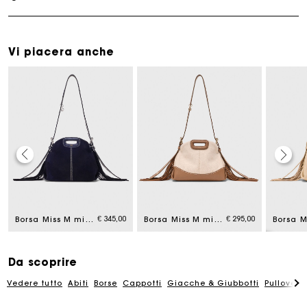
Vi piacera anche
La carta regalo Maje: il modo migliore per fare il regalo
perfetto
Consegna a domicilio offerta entro 2-3 giorni
€ 345,00
€ 295,00
Borsa Miss M mini in scamosciato
Borsa Miss M mini in tela e pelle
Paga in 3 rate senza commissioni
Da scoprire
Cambi & Resi gratuiti
Vedere tutto
Abiti
Borse
Cappotti
Giacche & Giubbotti
Pullovers