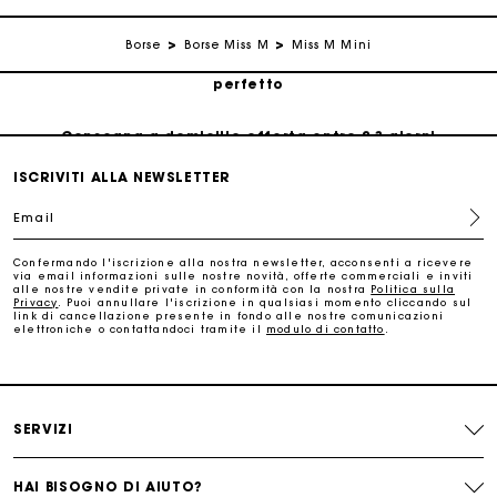
Traccia il mio ordine
Borse
Borse Miss M
Miss M Mini
La carta regalo Maje: il modo migliore per fare il regalo
perfetto
Consegna a domicilio offerta entro 2-3 giorni
ISCRIVITI ALLA NEWSLETTER
Paga in 3 rate senza commissioni
Email
Cambi & Resi gratuiti
Confermando l'iscrizione alla nostra newsletter, acconsenti a ricevere
via email informazioni sulle nostre novità, offerte commerciali e inviti
alle nostre vendite private in conformità con la nostra
Politica sulla
Privacy
. Puoi annullare l'iscrizione in qualsiasi momento cliccando sul
Traccia il mio ordine
link di cancellazione presente in fondo alle nostre comunicazioni
elettroniche o contattandoci tramite il
modulo di contatto
.
La carta regalo Maje: il modo migliore per fare il regalo
perfetto
SERVIZI
HAI BISOGNO DI AIUTO?