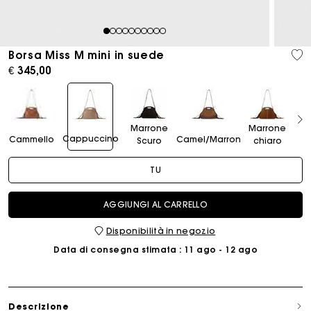
1
2
3
4
5
6
7
8
9
10
Borsa Miss M mini in suede
€ 345,00
Marrone
Marrone
Cappuccino
Cammello
Camel/Marron
Scuro
chiaro
TU
AGGIUNGI AL CARRELLO
Disponibilità in negozio
Data di consegna stimata
: 11 ago - 12 ago
Descrizione