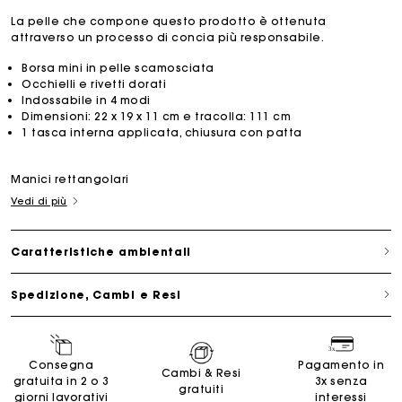
La pelle che compone questo prodotto è ottenuta
attraverso un processo di concia più responsabile.
Borsa mini in pelle scamosciata
Occhielli e rivetti dorati
Indossabile in 4 modi
Dimensioni: 22 x 19 x 11 cm e tracolla: 111 cm
1 tasca interna applicata, chiusura con patta
Manici rettangolari
Vedi di più
Caratteristiche ambientali
Spedizione, Cambi e Resi
Consegna
Pagamento in
Cambi & Resi
gratuita in 2 o 3
3x senza
gratuiti
giorni lavorativi
interessi