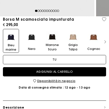
1
2
3
4
5
6
7
8
9
10
11
Borsa M scamosciata impunturata
€ 295,00
Marrone
Grigio
Bleu
Nero
Cognac
Scuro
Talpa
marine
TU
AGGIUNGI AL CARRELLO
Disponibilità in negozio
Data di consegna stimata
: 12 ago - 13 ago
Descrizione