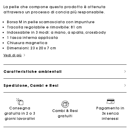
La pelle che compone questo prodotto è ottenuta
attraverso un processo di concia più responsabile.
Borsa M in pelle scamosciata con impunture
Tracolla regolabile e rimovibile: 81 cm
Indossabile in 3 modi: a mano, a spalla, crossbody
1 tasca interna applicata
Chiusura magnetica
Dimensioni: 23 x 20 x 7 cm
Vedi di più
Caratteristiche ambientali
Spedizione, Cambi e Resi
Consegna
Pagamento in
Cambi & Resi
gratuita in 2 o 3
3x senza
gratuiti
giorni lavorativi
interessi