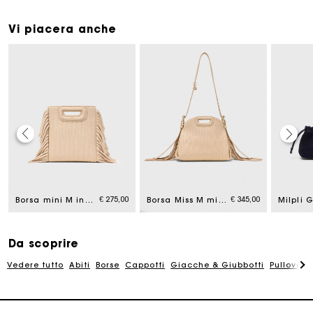
Vi piacera anche
La carta regalo Maje: il modo migliore per fare il regalo
perfetto
€ 275,00
€ 345,00
Borsa mini M in pelle impunturata
Borsa Miss M mini pelle impunturata
Consegna a domicilio offerta entro 2-3 giorni
Da scoprire
Paga in 3 rate senza commissioni
Vedere tutto
Abiti
Borse
Cappotti
Giacche & Giubbotti
Pullovers
Cambi & Resi gratuiti