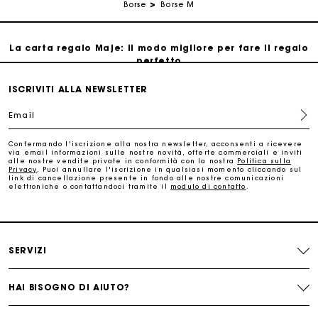
Borse
Borse M
Traccia il mio ordine
La carta regalo Maje: il modo migliore per fare il regalo
perfetto
ISCRIVITI ALLA NEWSLETTER
Consegna a domicilio offerta entro 2-3 giorni
Email
Paga in 3 rate senza commissioni
Confermando l'iscrizione alla nostra newsletter, acconsenti a ricevere
via email informazioni sulle nostre novità, offerte commerciali e inviti
alle nostre vendite private in conformità con la nostra
Politica sulla
Cambi & Resi gratuiti
Privacy
. Puoi annullare l'iscrizione in qualsiasi momento cliccando sul
link di cancellazione presente in fondo alle nostre comunicazioni
elettroniche o contattandoci tramite il
modulo di contatto
.
Traccia il mio ordine
La carta regalo Maje: il modo migliore per fare il regalo
SERVIZI
perfetto
HAI BISOGNO DI AIUTO?