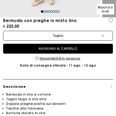
Mostra il
look
1
2
3
4
5
6
7
8
Bermuda con pieghe in misto lino
€ 225,00
Taglia
AGGIUNGI AL CARRELLO
Disponibilità in negozio
Data di consegna stimata
: 11 ago - 12 ago
Descrizione
Bermuda in lino e cotone
Taglio largo a vita alta
Doppie pieghe piatte sul davanti
Tasche alla francese
Bottone dorato in vita