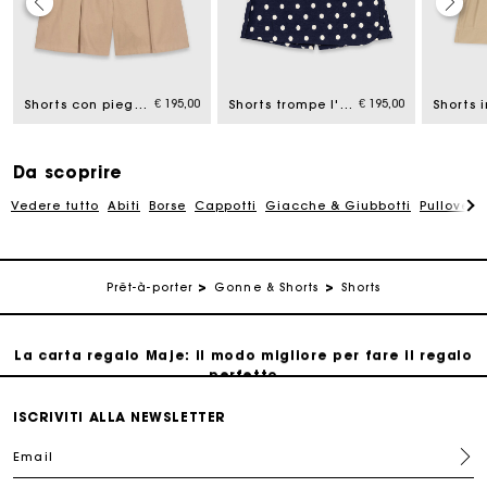
La carta regalo Maje: il modo migliore per fare il regalo
perfetto
€ 195,00
€ 195,00
Shorts con pieghe in cotone
Shorts trompe l'œil in misto lino
Shorts 
Consegna a domicilio offerta entro 2-3 giorni
Da scoprire
Paga in 3 rate senza commissioni
Vedere tutto
Abiti
Borse
Cappotti
Giacche & Giubbotti
Pullovers
Cambi & Resi gratuiti
Prêt-à-porter
Gonne & Shorts
Shorts
Traccia il mio ordine
La carta regalo Maje: il modo migliore per fare il regalo
perfetto
ISCRIVITI ALLA NEWSLETTER
Consegna a domicilio offerta entro 2-3 giorni
Email
Paga in 3 rate senza commissioni