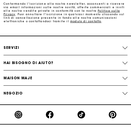
Confermando l'iscrizione alla nostra newsletter, acconsenti a ricevere
via email informazioni sulle nostre novità, offerte commerciali e inviti
alle nostre vendite private in conformità con la nostra
Politica sulla
Cambi & Resi gratuiti
Privacy
. Puoi annullare l'iscrizione in qualsiasi momento cliccando sul
link di cancellazione presente in fondo alle nostre comunicazioni
elettroniche o contattandoci tramite il
modulo di contatto
.
Traccia il mio ordine
La carta regalo Maje: il modo migliore per fare il regalo
SERVIZI
perfetto
HAI BISOGNO DI AIUTO?
MAISON MAJE
NEGOZIO