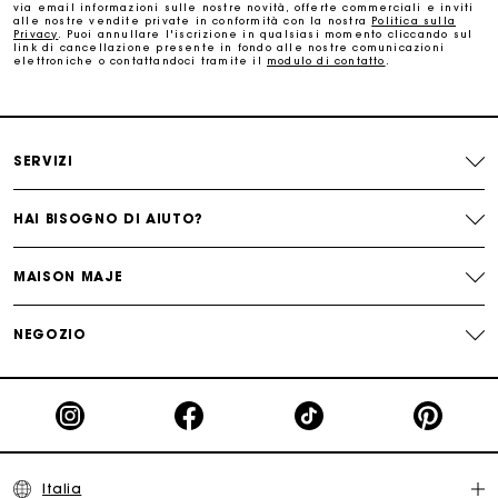
via email informazioni sulle nostre novità, offerte commerciali e inviti
alle nostre vendite private in conformità con la nostra
Politica sulla
Cambi & Resi gratuiti
Privacy
. Puoi annullare l'iscrizione in qualsiasi momento cliccando sul
link di cancellazione presente in fondo alle nostre comunicazioni
elettroniche o contattandoci tramite il
modulo di contatto
.
Traccia il mio ordine
La carta regalo Maje: il modo migliore per fare il regalo
SERVIZI
perfetto
HAI BISOGNO DI AIUTO?
MAISON MAJE
NEGOZIO
Italia