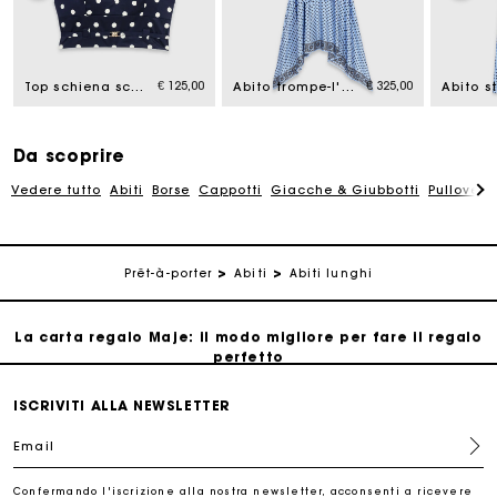
La carta regalo Maje: il modo migliore per fare il regalo
perfetto
€ 125,00
€ 325,00
Top schiena scoperta in misto lino
Abito trompe-l'oeil gonna foulard
Consegna a domicilio offerta entro 2-3 giorni
Da scoprire
Paga in 3 rate senza commissioni
Vedere tutto
Abiti
Borse
Cappotti
Giacche & Giubbotti
Pullovers
Cambi & Resi gratuiti
Prêt-à-porter
Abiti
Abiti lunghi
Traccia il mio ordine
La carta regalo Maje: il modo migliore per fare il regalo
perfetto
Consegna a domicilio offerta entro 2-3 giorni
ISCRIVITI ALLA NEWSLETTER
Email
Paga in 3 rate senza commissioni
Confermando l'iscrizione alla nostra newsletter, acconsenti a ricevere