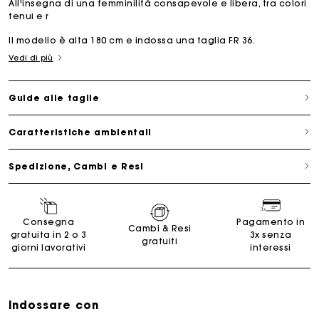
All'insegna di una femminilità consapevole e libera, tra colori
tenui e r
Il modello è alta 180 cm e indossa una taglia FR 36.
Vedi di più
Guide alle taglie
Caratteristiche ambientali
Spedizione, Cambi e Resi
Consegna
Pagamento in
Cambi & Resi
gratuita in 2 o 3
3x senza
gratuiti
giorni lavorativi
interessi
Indossare con