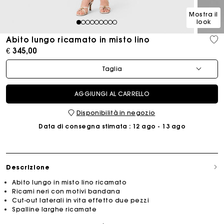
Mostra il
look
1
2
3
4
5
6
7
8
9
Abito lungo ricamato in misto lino
€ 345,00
Taglia
AGGIUNGI AL CARRELLO
Disponibilità in negozio
Data di consegna stimata
: 12 ago - 13 ago
Descrizione
Abito lungo in misto lino ricamato
Ricami neri con motivi bandana
Cut-out laterali in vita effetto due pezzi
Spalline larghe ricamate