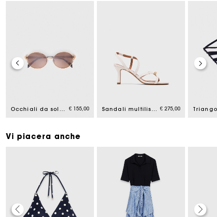
€ 155,00
€ 275,00
Occhiali da sole tondi
Sandali multilistino in pelle
Vi piacera anche