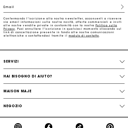
Email
Paga in 3 rate senza commissioni
Confermando l'iscrizione alla nostra newsletter, acconsenti a ricevere
via email informazioni sulle nostre novità, offerte commerciali e inviti
alle nostre vendite private in conformità con la nostra
Politica sulla
Cambi & Resi gratuiti
Privacy
. Puoi annullare l'iscrizione in qualsiasi momento cliccando sul
link di cancellazione presente in fondo alle nostre comunicazioni
elettroniche o contattandoci tramite il
modulo di contatto
.
Traccia il mio ordine
La carta regalo Maje: il modo migliore per fare il regalo
SERVIZI
perfetto
HAI BISOGNO DI AIUTO?
MAISON MAJE
NEGOZIO