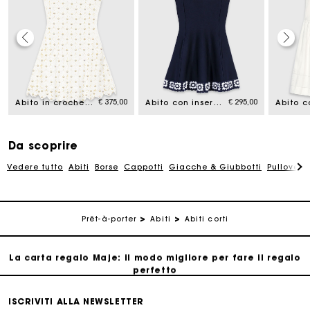
La carta regalo Maje: il modo migliore per fare il regalo
perfetto
€ 375,00
€ 295,00
Abito in crochet con specchietti
Abito con inserti in crochet
Consegna a domicilio offerta entro 2-3 giorni
Paga in 3 rate senza commissioni
Da scoprire
Vedere tutto
Abiti
Borse
Cappotti
Giacche & Giubbotti
Pullovers
Cambi & Resi gratuiti
Prêt-à-porter
Abiti
Abiti corti
Traccia il mio ordine
La carta regalo Maje: il modo migliore per fare il regalo
perfetto
Consegna a domicilio offerta entro 2-3 giorni
ISCRIVITI ALLA NEWSLETTER