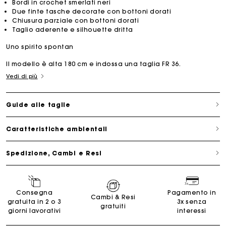
Bordi in crochet smerlati neri
Due finte tasche decorate con bottoni dorati
Chiusura parziale con bottoni dorati
Taglio aderente e silhouette dritta
Uno spirito spontan
Il modello è alta 180 cm e indossa una taglia FR 36.
Vedi di più
Guide alle taglie
Caratteristiche ambientali
Spedizione, Cambi e Resi
Consegna
Pagamento in
Cambi & Resi
gratuita in 2 o 3
3x senza
gratuiti
giorni lavorativi
interessi