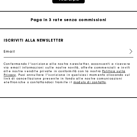
Consegna a domicilio offerta entro 2-3 giorni
Paga in 3 rate senza commissioni
Cambi & Resi gratuiti
ISCRIVITI ALLA NEWSLETTER
Email
Traccia il mio ordine
Confermando l'iscrizione alla nostra newsletter, acconsenti a ricevere
via email informazioni sulle nostre novità, offerte commerciali e inviti
La carta regalo Maje: il modo migliore per fare il regalo
alle nostre vendite private in conformità con la nostra
Politica sulla
perfetto
Privacy
. Puoi annullare l'iscrizione in qualsiasi momento cliccando sul
link di cancellazione presente in fondo alle nostre comunicazioni
elettroniche o contattandoci tramite il
modulo di contatto
.
Consegna a domicilio offerta entro 2-3 giorni
Paga in 3 rate senza commissioni
SERVIZI
Cambi & Resi gratuiti
HAI BISOGNO DI AIUTO?