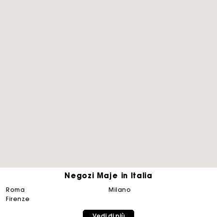
Negozi Maje in Italia
roma
milano
La carta regalo Maje: il modo migliore per fare il regalo
perfetto
firenze
Vedi di più