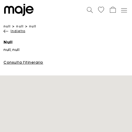
null
null
null
Indietro
Null
null, null
Consulta l'itinerario