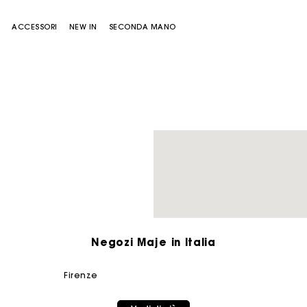
E
ACCESSORI
NEW IN
SECONDA MANO
Borsa Miss M
Borsa Miss M Pouch
Negozi Maje in Italia
firenze
 carta regalo Maje: il modo migliore per fare il regalo perfe