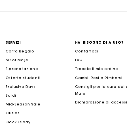
Abiti estivi
Cinture
Vedi tutto
Cappotti
Jumpsuits
Abiti stampati
Gioielli
ACCESSORI
T-Shirts
Borse
Borse & Piccola Pelletteria
Abiti in tweed
Piccola pelletteria
SCOPRIRE
Jumpsuits
Scarpe
Robes de seconde main
Accessori per la cerimonia
Acquistare
Sartorie
SERVIZI
HAI BISOGNO DI AIUTO?
NEW
Cinture
Occhiali
Vendere
Vedere tutto
Carta Regalo
Contattaci
Altri accessori
Cappelli e Cappelli da pescatore
M for Maje
FAQ
Vedi tutto
Vedere tutto
CERIMONIA
La
E-prenotazione
Traccia il mio ordine
Ispirazione Cerimonia
Offerta studenti
Cambi, Resi e Rimborsi
Tutti gli outfit da cerimonia
Exclusive Days
Consigli per la cura dei
Maje
Ospite
Saldi
Dichiarazione di accessi
Sposa
Mid-Season Sale
SELEZIONI
Outlet
NEW
New in questa settimana
Black Friday