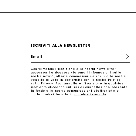
ISCRIVITI ALLA NEWSLETTER
ano
Summer Suitcase
Borsa Miss M
Abiti
Nos engagements
Accessori
Email
e
e
Scoprire
Scoprire
Scoprire
Scoprire
Scoprire
Confermando l'iscrizione alla nostra newsletter,
tto
acconsenti a ricevere via email informazioni sulle
nostre novità, offerte commerciali e inviti alle nostre
vendite private in conformità con la nostra
Politica
sulla Privacy
. Puoi annullare l'iscrizione in qualsiasi
momento cliccando sul link di cancellazione presente
in fondo alle nostre comunicazioni elettroniche o
contattandoci tramite il
modulo di contatto
.