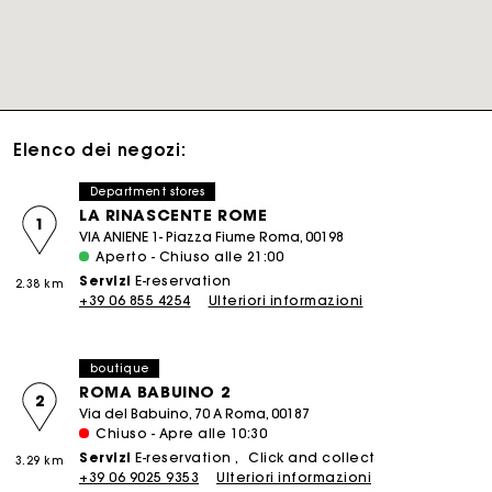
Elenco dei negozi:
Department stores
LA RINASCENTE ROME
1
VIA ANIENE 1- Piazza Fiume Roma, 00198
Aperto - Chiuso alle 21:00
Servizi
E-reservation
2.38 km
+39 06 855 4254
Ulteriori informazioni
boutique
ROMA BABUINO 2
2
Via del Babuino, 70 A Roma, 00187
Chiuso - Apre alle 10:30
Servizi
E-reservation
Click and collect
3.29 km
+39 06 9025 9353
Ulteriori informazioni