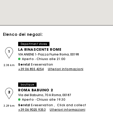
Elenco dei negozi:
Department stores
LA RINASCENTE ROME
1
VIA ANIENE 1- Piazza Fiume Roma, 00198
Aperto - Chiuso alle 21:00
Servizi
E-reservation
2.38 km
+39 06 855 4254
Ulteriori informazioni
boutique
ROMA BABUINO 2
2
Via del Babuino, 70 A Roma, 00187
Aperto - Chiuso alle 19:30
Servizi
E-reservation
Click and collect
3.29 km
+39 06 9025 9353
Ulteriori informazioni